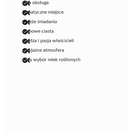
miła obsługa
klimatyczne miejsce
świeże śniadania
domowe ciasta
wiedza i pasja właścicieli
przyjazna atmosfera
duży wybór mlek roślinnych