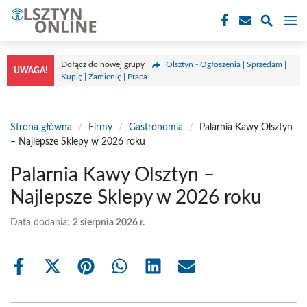
Przejdź
M
do
treści
Dołącz do nowej grupy
Olsztyn - Ogłoszenia | Sprzedam |
UWAGA!
Kupię | Zamienię | Praca
Strona główna
/
Firmy
/
Gastronomia
/
Palarnia Kawy Olsztyn
– Najlepsze Sklepy w 2026 roku
Palarnia Kawy Olsztyn –
Najlepsze Sklepy w 2026 roku
Data dodania:
2 sierpnia 2026 r.
Share
Share
Share
Share
Share
Share
on
on
on
on
on
on
Facebook
X
Pinterest
WhatsApp
LinkedIn
Email
(Twitter)