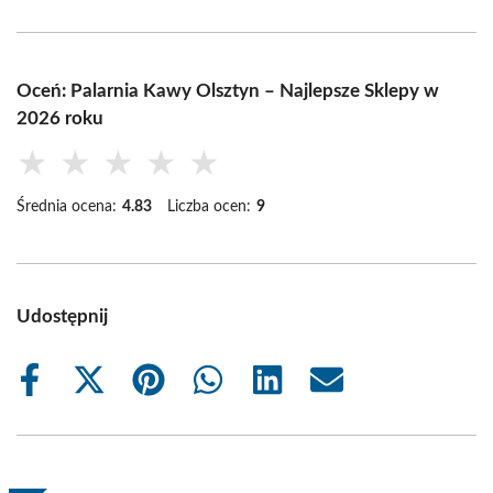
Oceń: Palarnia Kawy Olsztyn – Najlepsze Sklepy w
2026 roku
★
★
★
★
★
Średnia ocena:
4.83
Liczba ocen:
9
Udostępnij
Share
Share
Share
Share
Share
Share
on
on
on
on
on
on
Facebook
X
Pinterest
WhatsApp
LinkedIn
Email
(Twitter)