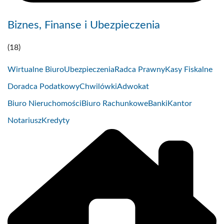
Biznes, Finanse i Ubezpieczenia
(18)
Wirtualne Biuro
Ubezpieczenia
Radca Prawny
Kasy Fiskalne
Doradca Podatkowy
Chwilówki
Adwokat
Biuro Nieruchomości
Biuro Rachunkowe
Banki
Kantor
Notariusz
Kredyty