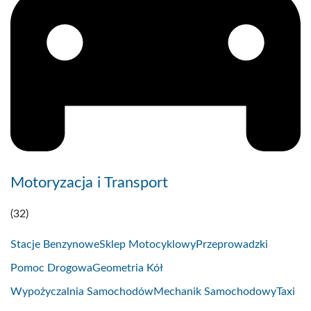
Motoryzacja i Transport
(32)
Stacje Benzynowe
Sklep Motocyklowy
Przeprowadzki
Pomoc Drogowa
Geometria Kół
Wypożyczalnia Samochodów
Mechanik Samochodowy
Taxi