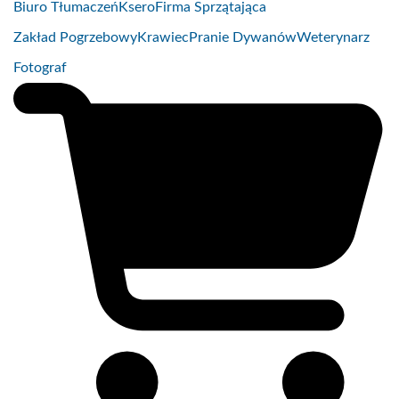
Biuro Tłumaczeń
Ksero
Firma Sprzątająca
Zakład Pogrzebowy
Krawiec
Pranie Dywanów
Weterynarz
Fotograf