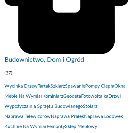
Budownictwo, Dom i Ogród
(37)
Wycinka Drzew
Tartak
Szklarz
Spawanie
Pompy Ciepła
Okna
Meble Na Wymiar
Kominiarz
Geodeta
Fotowoltaika
Drzwi
Wypożyczalnia Sprzętu Budowlanego
Stolarz
Naprawa Telewizorów
Naprawa Pralek
Naprawa Lodówek
Kuchnie Na Wymiar
Remonty
Sklep Meblowy