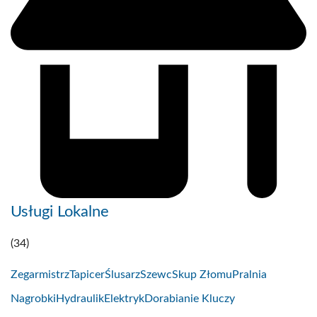
Usługi Lokalne
(34)
Zegarmistrz
Tapicer
Ślusarz
Szewc
Skup Złomu
Pralnia
Nagrobki
Hydraulik
Elektryk
Dorabianie Kluczy