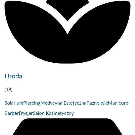
Uroda
(18)
Solarium
Piercing
Medycyna Estetyczna
Paznokcie
Manicure
Barber
Fryzjer
Salon Kosmetyczny