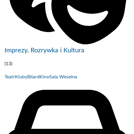
Imprezy, Rozrywka i Kultura
(13)
Teatr
Kluby
Bilard
Kino
Sala Weselna