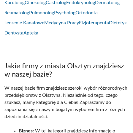
Kardiolog
Ginekolog
Gastrolog
Endokrynolog
Dermatolog
Reumatolog
Pulmonolog
Psycholog
Ortodonta
Leczenie Kanałowe
Medycyna Pracy
Fizjoterapeuta
Dietetyk
Dentysta
Apteka
Jakie firmy z miasta Olsztyn znajdziesz
w naszej bazie?
W naszej bazie firm znajdziesz szeroki wybór różnorodnych
przedsiębiorstw z Olsztyna. Niezależnie od tego, czego
szukasz, mamy kategorię dla Ciebie! Zapraszamy do
zapoznania się z naszym bogatym wyborem firm z różnych
dziedzin działalności.
Biznes:
W tej kategorii znajdziesz informacje o