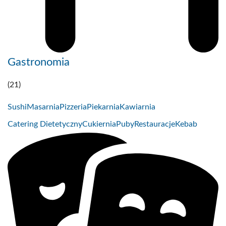
Gastronomia
(21)
Sushi
Masarnia
Pizzeria
Piekarnia
Kawiarnia
Catering Dietetyczny
Cukiernia
Puby
Restauracje
Kebab