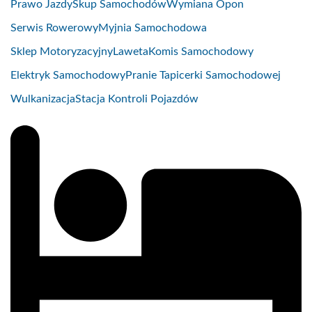
Prawo Jazdy
Skup Samochodów
Wymiana Opon
Serwis Rowerowy
Myjnia Samochodowa
Sklep Motoryzacyjny
Laweta
Komis Samochodowy
Elektryk Samochodowy
Pranie Tapicerki Samochodowej
Wulkanizacja
Stacja Kontroli Pojazdów