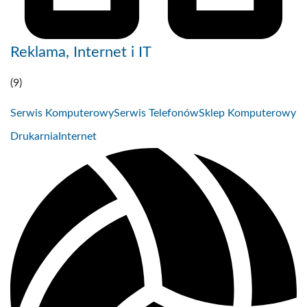
Reklama, Internet i IT
(9)
Serwis Komputerowy
Serwis Telefonów
Sklep Komputerowy
Drukarnia
Internet