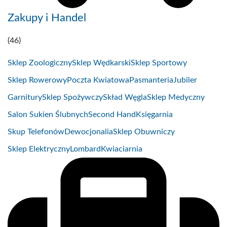
Zakupy i Handel
(46)
Sklep Zoologiczny
Sklep Wędkarski
Sklep Sportowy
Sklep Rowerowy
Poczta Kwiatowa
Pasmanteria
Jubiler
Garnitury
Sklep Spożywczy
Skład Węgla
Sklep Medyczny
Salon Sukien Ślubnych
Second Hand
Księgarnia
Skup Telefonów
Dewocjonalia
Sklep Obuwniczy
Sklep Elektryczny
Lombard
Kwiaciarnia