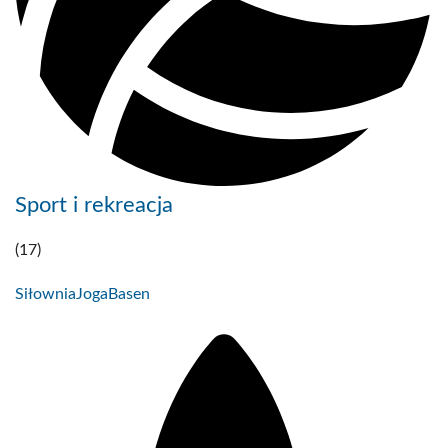
Sport i rekreacja
(17)
Siłownia
Joga
Basen