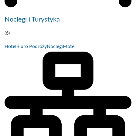
Noclegi i Turystyka
(6)
Hotel
Biuro Podróży
Noclegi
Motel