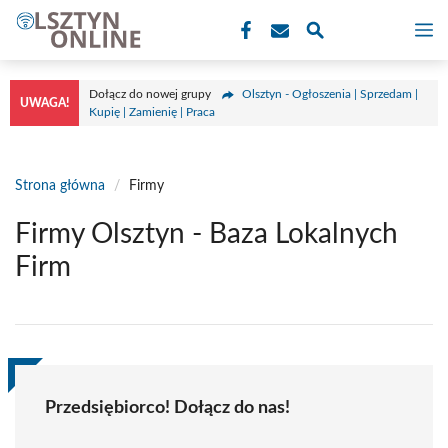
Przejdź
M
do
treści
Dołącz do nowej grupy
Olsztyn - Ogłoszenia | Sprzedam |
UWAGA!
Kupię | Zamienię | Praca
Strona główna
/
Firmy
Firmy Olsztyn - Baza Lokalnych
Firm
Przedsiębiorco! Dołącz do nas!