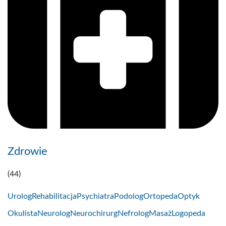
Zdrowie
(44)
Urolog
Rehabilitacja
Psychiatra
Podolog
Ortopeda
Optyk
Okulista
Neurolog
Neurochirurg
Nefrolog
Masaż
Logopeda