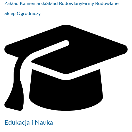
Zakład Kamieniarski
Skład Budowlany
Firmy Budowlane
Sklep Ogrodniczy
Edukacja i Nauka