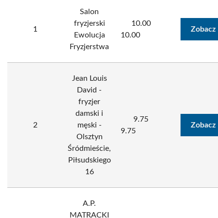
Salon
fryzjerski
10.00
1
Zobacz 
Ewolucja
10.00
Fryzjerstwa
Jean Louis
David -
fryzjer
damski i
9.75
2
męski -
Zobacz 
9.75
Olsztyn
Śródmieście,
Piłsudskiego
16
A.P.
MATRACKI