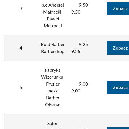
s.c Andrzej
9.50
3
Zobacz 
Matracki,
9.50
Paweł
Matracki
Bold Barber
9.25
4
Zobacz 
Barbershop
9.25
Fabryka
Wizerunku.
Fryzjer
9.00
5
Zobacz 
męski
9.00
Barber
Olsztyn
Salon