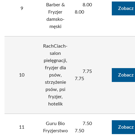
Barber &
8.00
9
Zobacz 
Fryzjer
8.00
damsko-
męski
RachCiach-
salon
pielęgnacji,
fryzjer dla
7.75
10
psów,
Zobacz 
7.75
strzyżenie
psów, psi
fryzjer,
hotelik
Guru Bio
7.50
11
Zobacz 
Fryzjerstwo
7.50