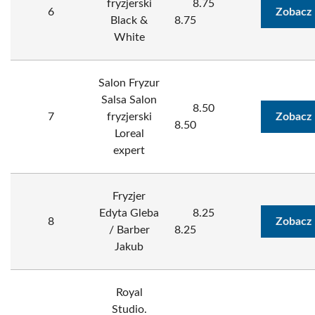
fryzjerski
8.75
6
Zobacz 
Black &
8.75
White
Salon Fryzur
Salsa Salon
8.50
7
fryzjerski
Zobacz 
8.50
Loreal
expert
Fryzjer
Edyta Gleba
8.25
8
Zobacz 
/ Barber
8.25
Jakub
Royal
Studio.