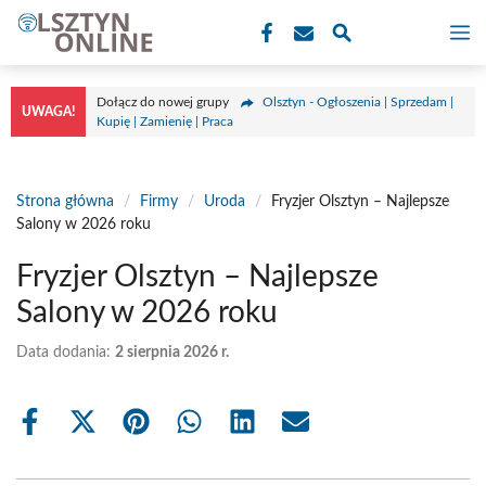
Przejdź
M
do
treści
Dołącz do nowej grupy
Olsztyn - Ogłoszenia | Sprzedam |
UWAGA!
Kupię | Zamienię | Praca
Strona główna
/
Firmy
/
Uroda
/
Fryzjer Olsztyn – Najlepsze
Salony w 2026 roku
Fryzjer Olsztyn – Najlepsze
Salony w 2026 roku
Data dodania:
2 sierpnia 2026 r.
Share
Share
Share
Share
Share
Share
on
on
on
on
on
on
Facebook
X
Pinterest
WhatsApp
LinkedIn
Email
(Twitter)