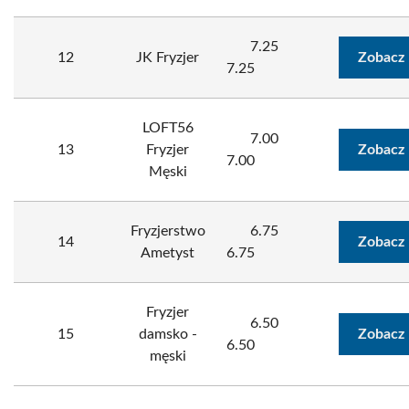
7.25
12
JK Fryzjer
Zobacz 
7.25
LOFT56
7.00
13
Fryzjer
Zobacz 
7.00
Męski
Fryzjerstwo
6.75
14
Zobacz 
Ametyst
6.75
Fryzjer
6.50
15
damsko -
Zobacz 
6.50
męski