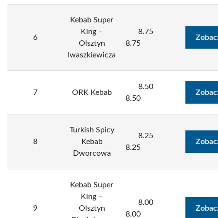
Kebab Super
King –
8.75
6
Zobac
Olsztyn
8.75
Iwaszkiewicza
8.50
7
ORK Kebab
Zobac
8.50
Turkish Spicy
8.25
8
Kebab
Zobac
8.25
Dworcowa
Kebab Super
King –
8.00
9
Olsztyn
Zobac
8.00