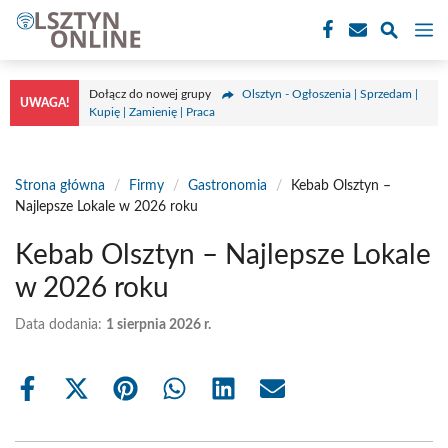
Przejdź
M
do
treści
Dołącz do nowej grupy
Olsztyn - Ogłoszenia | Sprzedam |
UWAGA!
Kupię | Zamienię | Praca
Strona główna
/
Firmy
/
Gastronomia
/
Kebab Olsztyn –
Najlepsze Lokale w 2026 roku
Kebab Olsztyn – Najlepsze Lokale
w 2026 roku
Data dodania:
1 sierpnia 2026 r.
Share
Share
Share
Share
Share
Share
on
on
on
on
on
on
Facebook
X
Pinterest
WhatsApp
LinkedIn
Email
(Twitter)