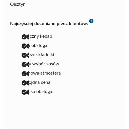
Olsztyn
Najczęściej doceniane przez klientów:
smaczny kebab
miła obsługa
świeże składniki
duży wybór sosów
domowa atmosfera
rozsądna cena
szybka obsługa