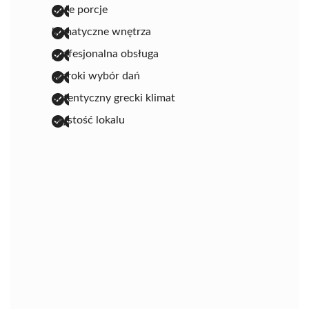
duże porcje
klimatyczne wnętrza
profesjonalna obsługa
szeroki wybór dań
autentyczny grecki klimat
czystość lokalu