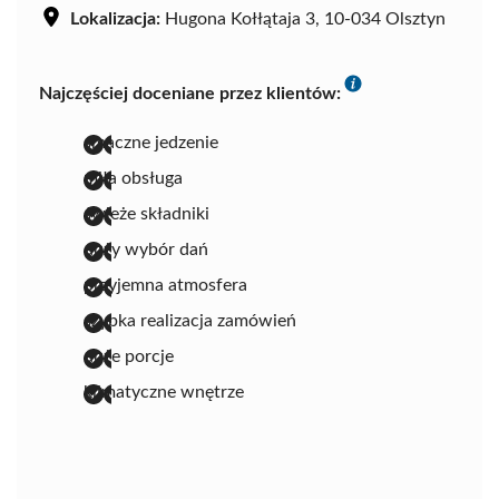
Lokalizacja:
Hugona Kołłątaja 3, 10-034 Olsztyn
Najczęściej doceniane przez klientów:
smaczne jedzenie
miła obsługa
świeże składniki
duży wybór dań
przyjemna atmosfera
szybka realizacja zamówień
duże porcje
klimatyczne wnętrze