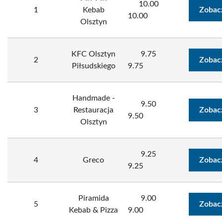
10.00
1
Kebab
Zobac
10.00
Olsztyn
KFC Olsztyn
9.75
2
Zobac
Piłsudskiego
9.75
Handmade -
9.50
3
Restauracja
Zobac
9.50
Olsztyn
9.25
4
Greco
Zobac
9.25
Piramida
9.00
5
Zobac
Kebab & Pizza
9.00