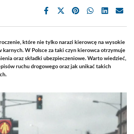
Share
Share
Share
Share
Share
Share
on
on
on
on
on
on
Facebook
X
Pinterest
WhatsApp
LinkedIn
Email
(Twitter)
czenie, które nie tylko narazi kierowcę na wysokie
 karnych. W Polsce za taki czyn kierowca otrzymuje
ienia oraz składki ubezpieczeniowe. Warto wiedzieć,
episów ruchu drogowego oraz jak unikać takich
ch.