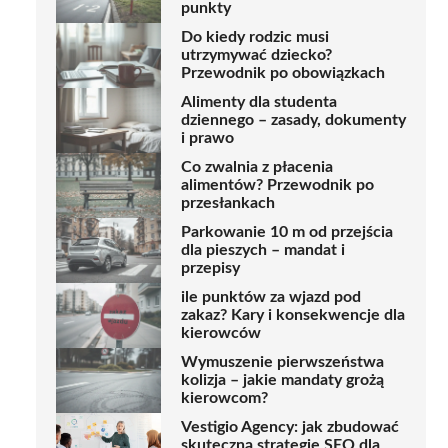
punkty
Do kiedy rodzic musi
utrzymywać dziecko?
Przewodnik po obowiązkach
Alimenty dla studenta
dziennego – zasady, dokumenty
i prawo
Co zwalnia z płacenia
alimentów? Przewodnik po
przesłankach
Parkowanie 10 m od przejścia
dla pieszych – mandat i
przepisy
ile punktów za wjazd pod
zakaz? Kary i konsekwencje dla
kierowców
Wymuszenie pierwszeństwa
kolizja – jakie mandaty grożą
kierowcom?
Vestigio Agency: jak zbudować
skuteczną strategię SEO dla