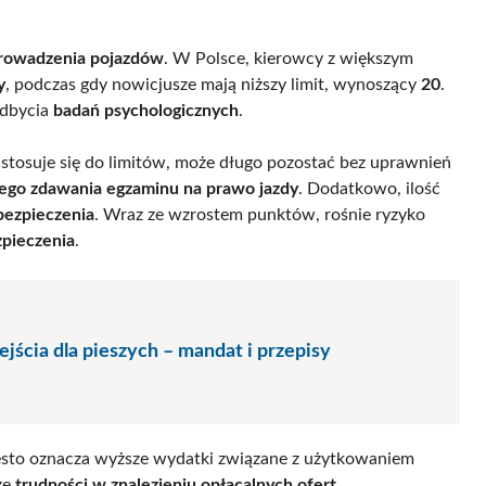
prowadzenia pojazdów
. W Polsce, kierowcy z większym
y
, podczas gdy nowicjusze mają niższy limit, wynoszący
20
.
odbycia
badań psychologicznych
.
 stosuje się do limitów, może długo pozostać bez uprawnień
go zdawania egzaminu na prawo jazdy
. Dodatkowo, ilość
bezpieczenia
. Wraz ze wzrostem punktów, rośnie ryzyko
pieczenia
.
jścia dla pieszych – mandat i przepisy
zęsto oznacza wyższe wydatki związane z użytkowaniem
że
trudności w znalezieniu opłacalnych ofert