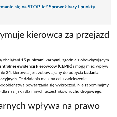
ymanie się na STOP-ie? Sprawdź kary i punkty
zymuje kierowca za przejazd
są obciążani
15 punktami karnymi
, zgodnie z obowiązującym
entralnej ewidencji kierowców (CEPIK)
i mogą mieć wpływ
gnie
24
, kierowca jest zobowiązany do odbycia
badania
kacyjnych
. Te działania mają na celu zwiększenie
podobieństwa powtarzania się wykroczeń. Nie zapominajmy,
dla nas, jak i dla innych uczestników
ruchu drogowego
.
karnych wpływa na prawo