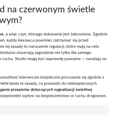
azd na czerwonym świetle
owym?
we
, a więc czyn, którego dokonanie jest zabronione. Zgodnie
ń, każdy kierowca powinien zatrzymać się przed
 tej zasady to naruszenie regulacji, które mają na celu
ziałania stwarzają zagrożenie nie tylko dla samego
ków ruchu. Skutki mogą być naprawdę poważne — narażają na
y umożliwić kierowcom bezpieczne poruszanie się zgodnie z
etle łamie te zasady, co prowadzi do niebezpiecznych
egania przepisów dotyczących sygnalizacji świetlnej
a bezpośredni wpływ na bezpieczeństwo w ruchu drogowym.