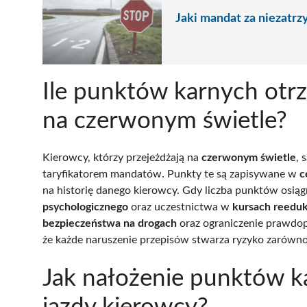
Jaki mandat za niezatrz
Ile punktów karnych otr
na czerwonym świetle?
Kierowcy, którzy przejeżdżają na
czerwonym świetle
, 
taryfikatorem mandatów. Punkty te są zapisywane w
c
na historię danego kierowcy. Gdy liczba punktów osią
psychologicznego
oraz uczestnictwa w
kursach reedu
bezpieczeństwa na drogach
oraz ograniczenie prawdo
że każde naruszenie przepisów stwarza ryzyko zarówno 
Jak nałożenie punktów 