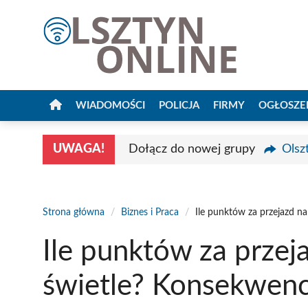
Przejdź
do
treści
WIADOMOŚCI
POLICJA
FIRMY
OGŁOSZE
UWAGA!
Dołącz do nowej grupy
Olsz
Strona główna
/
Biznes i Praca
/
Ile punktów za przejazd 
Ile punktów za prze
świetle? Konsekwenc