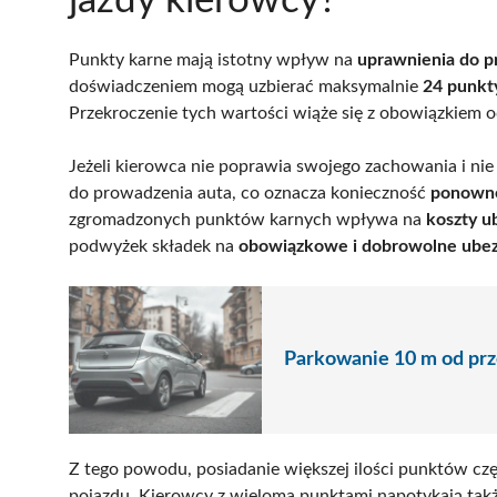
jazdy kierowcy?
Punkty karne mają istotny wpływ na
uprawnienia do 
doświadczeniem mogą uzbierać maksymalnie
24 punkt
Przekroczenie tych wartości wiąże się z obowiązkiem 
Jeżeli kierowca nie poprawia swojego zachowania i nie
do prowadzenia auta, co oznacza konieczność
ponowne
zgromadzonych punktów karnych wpływa na
koszty u
podwyżek składek na
obowiązkowe i dobrowolne ubez
Parkowanie 10 m od prze
Z tego powodu, posiadanie większej ilości punktów c
pojazdu. Kierowcy z wieloma punktami napotykają tak