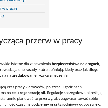
pracy kierowcy?
ch w pracy?
in?
tycząca przerw w pracy
wykle istotne dla zapewnienia
bezpieczeństwa na drogach
,
owadzają one zasady, które definiują, kiedy oraz jak długo
wala na
zredukowanie ryzyka zmęczenia
.
jącą czas pracy kierowców, po sześciu godzinach
y ma na celu
regenerację sił
. Regulacje szczegółowo określają
 starannie planować te przerwy, aby zagwarantować sobie
dnią ilość czasu na
codzienny oraz tygodniowy odpoczynek
.