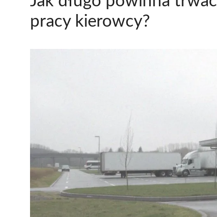
Jak długo powinna trwać
pracy kierowcy?