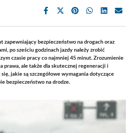
Share
Share
Share
Share
Share
Share
on
on
on
on
on
on
Facebook
X
Pinterest
WhatsApp
LinkedIn
Email
(Twitter)
t zapewniający bezpieczeństwo na drogach oraz
mi, po sześciu godzinach jazdy należy zrobić
zym czasie pracy co najmniej 45 minut. Zrozumienie
a prawa, ale także dla skutecznej regeneracji i
 się, jakie są szczegółowe wymagania dotyczące
e bezpieczeństwo na drodze.