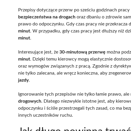
Przepisy dotyczące przerw po sześciu godzinach prac
bezpieczeństwa na drogach
oraz dbaniu o zdrowie sam
prawo do odpoczynku. Gdy czas pracy nie przekracza 
minut
. W przypadku, gdy czas pracy jest dłuższy niż 
minut
.
Interesujące jest, że
30-minutową przerwę
można podzi
minut
. Dzięki temu kierowcy mogą elastycznie dosto
oraz wymogów związanych z pracą. Zgodnie z dyrektyw
nie tylko zalecana, ale wręcz konieczna, aby zregener
jazdy
.
Ignorowanie tych przepisów nie tylko łamie prawo, ale
drogowych
. Dlatego niezwykle istotne jest, aby kie
odpoczynku i ściśle przestrzegali tych zasad, co ma b
innych uczestników ruchu.