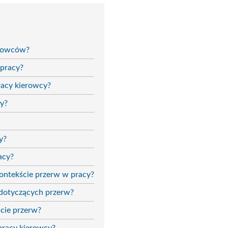
erowców?
 pracy?
racy kierowcy?
cy?
y?
acy?
ntekście przerw w pracy?
 dotyczących przerw?
cie przerw?