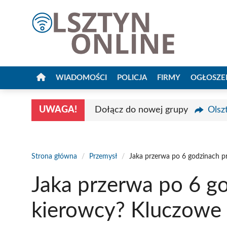
Przejdź
do
treści
WIADOMOŚCI
POLICJA
FIRMY
OGŁOSZE
UWAGA!
Dołącz do nowej grupy
Olsz
Strona główna
/
Przemysł
/
Jaka przerwa po 6 godzinach p
Jaka przerwa po 6 g
kierowcy? Kluczowe 