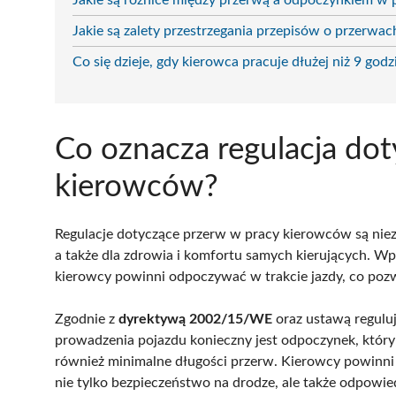
Jakie są różnice między przerwą a odpoczynkiem w 
Jakie są zalety przestrzegania przepisów o przerwa
Co się dzieje, gdy kierowca pracuje dłużej niż 9 godz
Co oznacza regulacja do
kierowców?
Regulacje dotyczące przerw w pracy kierowców są niez
a także dla zdrowia i komfortu samych kierujących. Wpr
kierowcy powinni odpoczywać w trakcie jazdy, co poz
Zgodnie z
dyrektywą 2002/15/WE
oraz ustawą regulu
prowadzenia pojazdu konieczny jest odpoczynek, któr
również minimalne długości przerw. Kierowcy powinni
nie tylko bezpieczeństwo na drodze, ale także odpowie