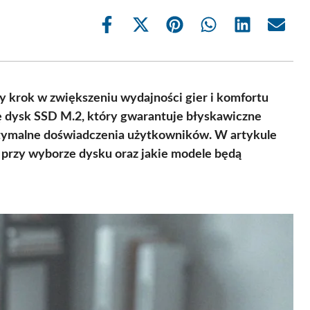
Share
Share
Share
Share
Share
Share
on
on
on
on
on
on
Facebook
X
Pinterest
WhatsApp
LinkedIn
Email
(Twitter)
 krok w zwiększeniu wydajności gier i komfortu
ę dysk SSD M.2, który gwarantuje błyskawiczne
ptymalne doświadczenia użytkowników. W artykule
 przy wyborze dysku oraz jakie modele będą