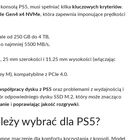
onsolą PS5, musi spełniać kilka
kluczowych kryteriów
.
PCIe Gen4 x4 NVMe
, która zapewnia imponujące prędkości
ale od 250 GB do 4 TB,
co najmniej 5500 MB/s,
 25 mm szerokości i 11.25 mm wysokości (włączając
y M), kompatybilne z PCIe 4.0.
współpracy dysku z PS5
oraz problemami z wydajnością i
wybór odpowiedniego dysku SSD M.2, który może znacząco
wanie
i
poprawiając jakość rozgrywki
.
leży wybrać dla PS5?
ne znaczenie dla komfortu korzystania z konsoli. Model