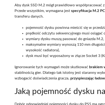
Aby dysk SSD M.2 mógł prawidłowo współpracować z k
Przede wszystkim, wymagana jest
specyfikacja M.2 
transferu danych.
pojemność dysku powinna mieścić się w przedzi
prędkość odczytu sekwencyjnego musi osiągać 
wymiary dysku muszą pasować do gniazda M.2,
maksymalne wymiary wynoszą 110 mm długości,
wysokość radiatora),
dysk musi być wyposażony w złącze Socket 3 (Ke
Ignorowanie tych wymagań może skutkować
brakiem 
stabilnością gier. Dlatego tak istotny jest staranny 
wzbogacić doświadczenia gracza,
przyspieszając łado
Jaką pojemność dysku na
Dobór odpowiedniej pojemności dysku do PS5 ma ogrom