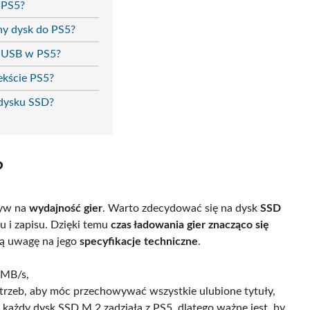
o PS5?
ny dysk do PS5?
u USB w PS5?
ekście PS5?
 dysku SSD?
?
ływ na
wydajność gier
. Warto zdecydować się na dysk
SSD
u i zapisu. Dzięki temu
czas ładowania gier znacząco się
ną uwagę na jego
specyfikacje techniczne
.
 MB/s,
rzeb, aby móc przechowywać wszystkie ulubione tytuły,
e każdy dysk SSD M.2 zadziała z PS5, dlatego ważne jest, by