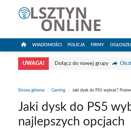
Przejdź
do
treści
WIADOMOŚCI
POLICJA
FIRMY
OGŁOSZE
UWAGA!
Dołącz do nowej grupy
Olsz
Strona główna
/
Gaming
/
Jaki dysk do PS5 wybrać? Przew
Jaki dysk do PS5 wy
najlepszych opcjach