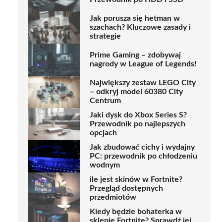
Jak porusza się hetman w
szachach? Kluczowe zasady i
strategie
Prime Gaming – zdobywaj
nagrody w League of Legends!
Największy zestaw LEGO City
– odkryj model 60380 City
Centrum
Jaki dysk do Xbox Series S?
Przewodnik po najlepszych
opcjach
Jak zbudować cichy i wydajny
PC: przewodnik po chłodzeniu
wodnym
ile jest skinów w Fortnite?
Przegląd dostępnych
przedmiotów
Kiedy będzie bohaterka w
sklepie Fortnite? Sprawdź jej