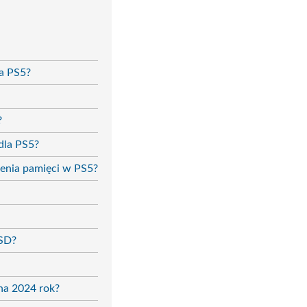
a PS5?
?
dla PS5?
zenia pamięci w PS5?
SSD?
na 2024 rok?