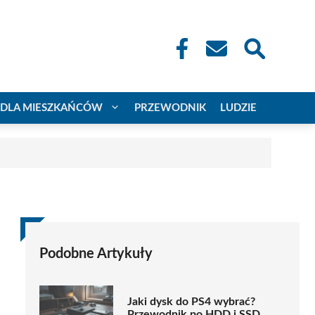
DLA MIESZKAŃCÓW
PRZEWODNIK
LUDZIE
Podobne Artykuły
Jaki dysk do PS4 wybrać?
Przewodnik po HDD i SSD