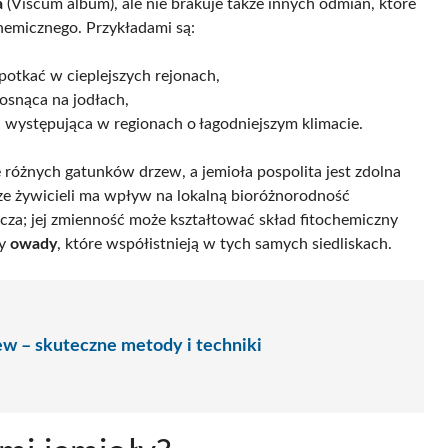
a
(Viscum album), ale nie brakuje także innych odmian, które
chemicznego. Przykładami są:
potkać w cieplejszych rejonach,
rosnąca na jodłach,
, występująca w regionach o łagodniejszym klimacie.
 różnych gatunków drzew, a jemioła pospolita jest zdolna
e żywicieli ma wpływ na lokalną bioróżnorodność
icza; jej zmienność może kształtować skład fitochemiczny
y
owady
, które współistnieją w tych samych siedliskach.
ew – skuteczne metody i techniki