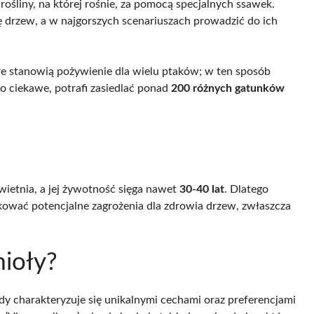
rośliny, na której rośnie, za pomocą specjalnych ssawek.
ę drzew, a w najgorszych scenariuszach prowadzić do ich
re stanowią pożywienie dla wielu ptaków; w ten sposób
Co ciekawe, potrafi zasiedlać ponad
200 różnych gatunków
kwietnia, a jej żywotność sięga nawet
30-40 lat
. Dlatego
kować potencjalne zagrożenia dla zdrowia drzew, zwłaszcza
mioły?
y charakteryzuje się unikalnymi cechami oraz preferencjami