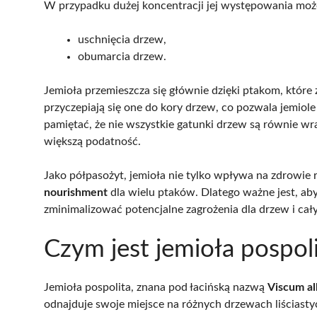
W przypadku dużej koncentracji jej występowania może
uschnięcia drzew,
obumarcia drzew.
Jemioła przemieszcza się głównie dzięki ptakom, które 
przyczepiają się one do kory drzew, co pozwala jemio
pamiętać, że nie wszystkie gatunki drzew są równie wra
większą podatność.
Jako półpasożyt, jemioła nie tylko wpływa na zdrowie r
nourishment
dla wielu ptaków. Dlatego ważne jest, aby ś
zminimalizować potencjalne zagrożenia dla drzew i cał
Czym jest jemioła pospol
Jemioła pospolita, znana pod łacińską nazwą
Viscum a
odnajduje swoje miejsce na różnych drzewach liściasty