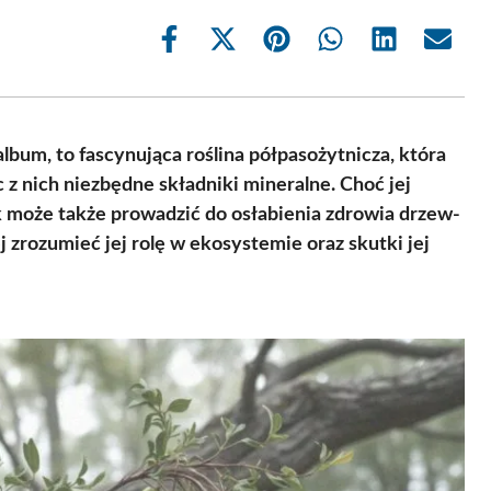
Share
Share
Share
Share
Share
Share
on
on
on
on
on
on
Facebook
X
Pinterest
WhatsApp
LinkedIn
Email
(Twitter)
lbum, to fascynująca roślina półpasożytnicza, która
 z nich niezbędne składniki mineralne. Choć jej
k może także prowadzić do osłabienia zdrowia drzew-
j zrozumieć jej rolę w ekosystemie oraz skutki jej