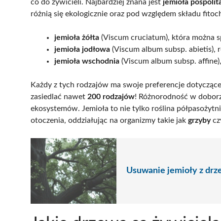
co do żywicieli. Najbardziej znana jest
jemioła pospolit
różnią się ekologicznie oraz pod względem składu fito
jemioła żółta
(Viscum cruciatum), która można s
jemioła jodłowa
(Viscum album subsp. abietis), 
jemioła wschodnia
(Viscum album subsp. affine)
Każdy z tych rodzajów ma swoje preferencje dotyczące
zasiedlać nawet
200 rodzajów
! Różnorodność w doborz
ekosystemów. Jemioła to nie tylko roślina półpasożytn
otoczenia, oddziałując na organizmy takie jak
grzyby
cz
Usuwanie jemioły z drz