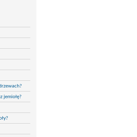
 drzewach?
z jemiołę?
oły?