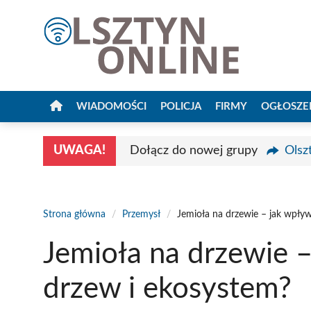
Przejdź
do
treści
WIADOMOŚCI
POLICJA
FIRMY
OGŁOSZE
UWAGA!
Dołącz do nowej grupy
Olsz
Strona główna
/
Przemysł
/
Jemioła na drzewie – jak wpły
Jemioła na drzewie –
drzew i ekosystem?