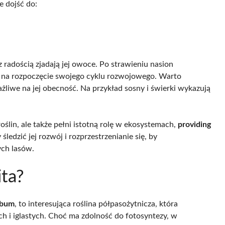
 dojść do:
z radością zjadają jej owoce. Po strawieniu nasion
le na rozpoczęcie swojego cyklu rozwojowego. Warto
żliwe na jej obecność. Na przykład sosny i świerki wykazują
oślin, ale także pełni istotną rolę w ekosystemach,
providing
ledzić jej rozwój i rozprzestrzenianie się, by
ych lasów.
ita?
lbum
, to interesująca roślina półpasożytnicza, która
ch i iglastych. Choć ma zdolność do fotosyntezy, w