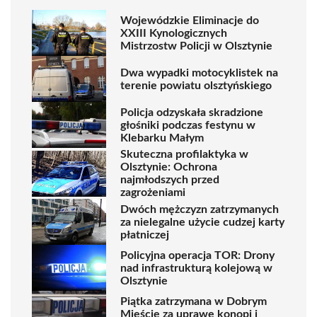
Wojewódzkie Eliminacje do
XXIII Kynologicznych
Mistrzostw Policji w Olsztynie
Dwa wypadki motocyklistek na
terenie powiatu olsztyńskiego
Policja odzyskała skradzione
głośniki podczas festynu w
Klebarku Małym
Skuteczna profilaktyka w
Olsztynie: Ochrona
najmłodszych przed
zagrożeniami
Dwóch mężczyzn zatrzymanych
za nielegalne użycie cudzej karty
płatniczej
Policyjna operacja TOR: Drony
nad infrastrukturą kolejową w
Olsztynie
Piątka zatrzymana w Dobrym
Mieście za uprawę konopi i