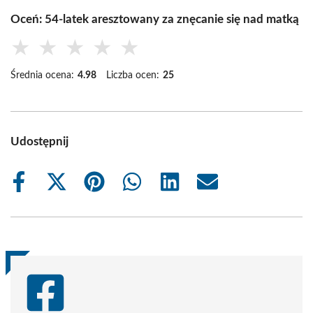
Oceń: 54-latek aresztowany za znęcanie się nad matką
★
★
★
★
★
Średnia ocena:
4.98
Liczba ocen:
25
Udostępnij
Share
Share
Share
Share
Share
Share
on
on
on
on
on
on
Facebook
X
Pinterest
WhatsApp
LinkedIn
Email
(Twitter)