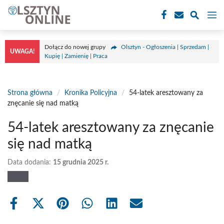
Przejdź
M
do
treści
Dołącz do nowej grupy
Olsztyn - Ogłoszenia | Sprzedam |
UWAGA!
Kupię | Zamienię | Praca
Strona główna
/
Kronika Policyjna
/
54-latek aresztowany za
znęcanie się nad matką
54-latek aresztowany za znęcanie
się nad matką
Data dodania:
15 grudnia 2025 r.
Share
Share
Share
Share
Share
Share
on
on
on
on
on
on
Facebook
X
Pinterest
WhatsApp
LinkedIn
Email