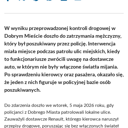
on
on
on
on
on
on
Facebook
X
Pinterest
WhatsApp
LinkedIn
Email
(Twitter)
W wyniku przeprowadzonej kontroli drogowej w
Dobrym Mieście doszło do zatrzymania mężczyzny,
który był poszukiwany przez policję. Interwencja
miała miejsce podczas patrolu ulic miejskich, kiedy
to funkcjonariusze zwrócili uwagę na dostawcze
auto, w którym nie były włączone światła mijania.
Po sprawdzeniu kierowcy oraz pasażera, okazało się,
że jeden z nich figuruje w policyjnej bazie osób
poszukiwanych.
Do zdarzenia doszło we wtorek, 5 maja 2026 roku, gdy
policjanci z Dobrego Miasta patrolowali lokalne ulice.
Zauważyli dostawcze Renault, którego kierowca naruszył
przepisy drogowe, poruszając się bez włączonych świateł