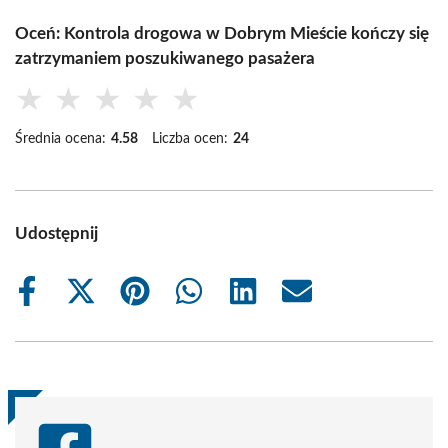
Oceń: Kontrola drogowa w Dobrym Mieście kończy się
zatrzymaniem poszukiwanego pasażera
★
★
★
★
★
Średnia ocena:
4.58
Liczba ocen:
24
Udostępnij
Share
Share
Share
Share
Share
Share
on
on
on
on
on
on
Facebook
X
Pinterest
WhatsApp
LinkedIn
Email
(Twitter)