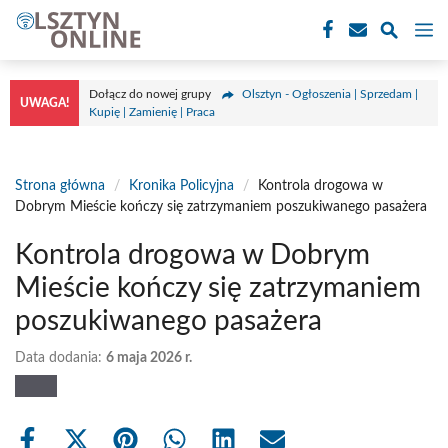
Przejdź
M
do
treści
Dołącz do nowej grupy
Olsztyn - Ogłoszenia | Sprzedam |
UWAGA!
Kupię | Zamienię | Praca
Strona główna
/
Kronika Policyjna
/
Kontrola drogowa w
Dobrym Mieście kończy się zatrzymaniem poszukiwanego pasażera
Kontrola drogowa w Dobrym
Mieście kończy się zatrzymaniem
poszukiwanego pasażera
Data dodania:
6 maja 2026 r.
Share
Share
Share
Share
Share
Share