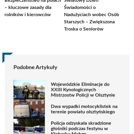
Bezpieczeństwo na polach
Światowy Dzień
– kluczowe zasady dla
Świadomości o
rolników i kierowców
Nadużyciach wobec Osób
Starszych – Zwiększona
Troska o Seniorów
Podobne Artykuły
Wojewódzkie Eliminacje do
XXIII Kynologicznych
Mistrzostw Policji w Olsztynie
Dwa wypadki motocyklistek na
terenie powiatu olsztyńskiego
Policja odzyskała skradzione
głośniki podczas festynu w
Klebarku Małym