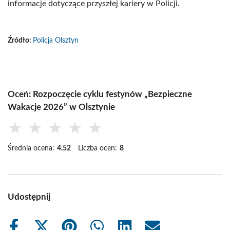
informacje dotyczące przyszłej kariery w Policji.
Źródło:
Policja Olsztyn
Oceń: Rozpoczęcie cyklu festynów „Bezpieczne
Wakacje 2026” w Olsztynie
★
★
★
★
★
Średnia ocena:
4.52
Liczba ocen:
8
Udostępnij
Share
Share
Share
Share
Share
Share