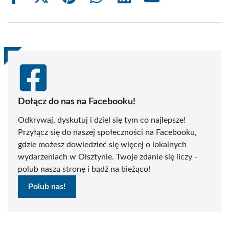
on
on
on
on
on
on
Facebook
X
Pinterest
WhatsApp
LinkedIn
Email
(Twitter)
Dołącz do nas na Facebooku!
Odkrywaj, dyskutuj i dziel się tym co najlepsze!
Przyłącz się do naszej społeczności na Facebooku,
gdzie możesz dowiedzieć się więcej o lokalnych
wydarzeniach w Olsztynie. Twoje zdanie się liczy -
polub naszą stronę i bądź na bieżąco!
Polub nas!