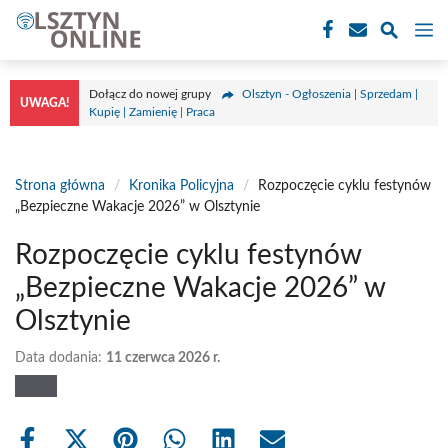
Przejdź
M
do
treści
Dołącz do nowej grupy
Olsztyn - Ogłoszenia | Sprzedam |
UWAGA!
Kupię | Zamienię | Praca
Strona główna
/
Kronika Policyjna
/
Rozpoczęcie cyklu festynów
„Bezpieczne Wakacje 2026” w Olsztynie
Rozpoczęcie cyklu festynów
„Bezpieczne Wakacje 2026” w
Olsztynie
Data dodania:
11 czerwca 2026 r.
Share
Share
Share
Share
Share
Share