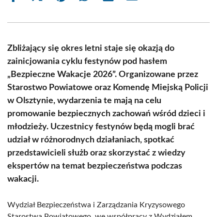
on
on
on
on
on
on
Facebook
X
Pinterest
WhatsApp
LinkedIn
Email
(Twitter)
Zbliżający się okres letni staje się okazją do
zainicjowania cyklu festynów pod hasłem
„Bezpieczne Wakacje 2026”. Organizowane przez
Starostwo Powiatowe oraz Komendę Miejską Policji
w Olsztynie, wydarzenia te mają na celu
promowanie bezpiecznych zachowań wśród dzieci i
młodzieży. Uczestnicy festynów będą mogli brać
udział w różnorodnych działaniach, spotkać
przedstawicieli służb oraz skorzystać z wiedzy
ekspertów na temat bezpieczeństwa podczas
wakacji.
Wydział Bezpieczeństwa i Zarządzania Kryzysowego
Starostwa Powiatowego, we współpracy z Wydziałem