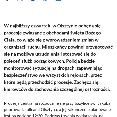
on
on
on
on
on
on
Facebook
X
Pinterest
WhatsApp
LinkedIn
Email
(Twitter)
W najbliższy czwartek, w Olsztynie odbędą się
procesje związane z obchodami święta Bożego
Ciała, co wiąże się z wprowadzeniem zmian w
organizacji ruchu. Mieszkańcy powinni przygotować
się na możliwe utrudnienia i stosować się do
poleceń służb porządkowych. Policja będzie
monitorować sytuację na drogach, zapewniając
bezpieczeństwo we wszystkich rejonach, przez
które będą przechodzić procesje. Zachęca się
kierowców do zachowania szczególnej ostrożności.
Procesja centralna rozpocznie się przy bazylice św. Jakuba i
poprowadzi ulicami Olsztyna, a jej zakończenie planowane
jest na godzinę 12:30. Podczas trwania wydarzenia, na