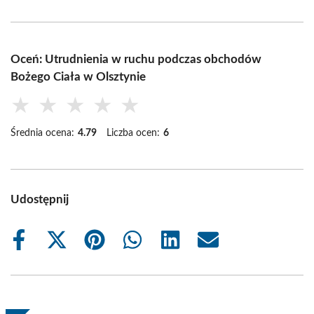
Oceń: Utrudnienia w ruchu podczas obchodów
Bożego Ciała w Olsztynie
★
★
★
★
★
Średnia ocena:
4.79
Liczba ocen:
6
Udostępnij
Share
Share
Share
Share
Share
Share
on
on
on
on
on
on
Facebook
X
Pinterest
WhatsApp
LinkedIn
Email
(Twitter)