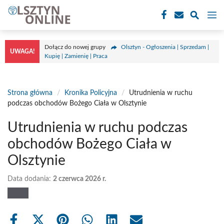
Przejdź
M
do
treści
Dołącz do nowej grupy
Olsztyn - Ogłoszenia | Sprzedam |
UWAGA!
Kupię | Zamienię | Praca
Strona główna
/
Kronika Policyjna
/
Utrudnienia w ruchu
podczas obchodów Bożego Ciała w Olsztynie
Utrudnienia w ruchu podczas
obchodów Bożego Ciała w
Olsztynie
Data dodania:
2 czerwca 2026 r.
Share
Share
Share
Share
Share
Share