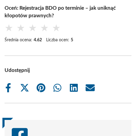
Oceń: Rejestracja BDO po terminie – jak uniknąć
kłopotów prawnych?
★
★
★
★
★
Średnia ocena:
4.62
Liczba ocen:
5
Udostępnij
Share
Share
Share
Share
Share
Share
on
on
on
on
on
on
Facebook
X
Pinterest
WhatsApp
LinkedIn
Email
(Twitter)