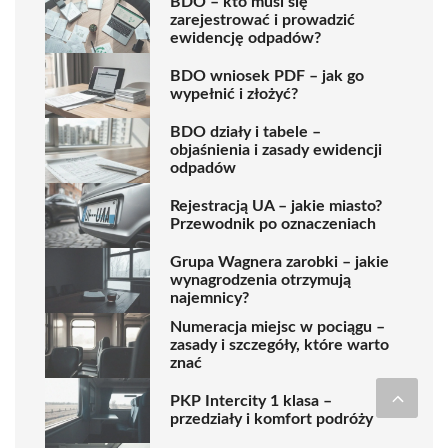
BDO – kto musi się
zarejestrować i prowadzić
ewidencję odpadów?
BDO wniosek PDF – jak go
wypełnić i złożyć?
BDO działy i tabele –
objaśnienia i zasady ewidencji
odpadów
Rejestracją UA – jakie miasto?
Przewodnik po oznaczeniach
Grupa Wagnera zarobki – jakie
wynagrodzenia otrzymują
najemnicy?
Numeracja miejsc w pociągu –
zasady i szczegóły, które warto
znać
PKP Intercity 1 klasa –
przedziały i komfort podróży