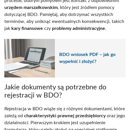
procesie, dobrym pomysłem jest kontakt z odpowiednim
urzędem marszałkowskim
, który jest źródłem pomocy
dotyczącej BDO. Pamiętaj, aby dotrzymać wszystkich
terminów, aby uniknąć ewentualnych konsekwencji, takich
jak
kary finansowe
czy
problemy administracyjne
.
BDO wniosek PDF – jak go
wypełnić i złożyć?
Jakie dokumenty są potrzebne do
rejestracji w BDO?
Rejestracja w BDO wiąże się z różnymi dokumentami, które
zależą od
charakterystyki prawnej przedsiębiorcy
oraz jego
działalności. Pierwszym krokiem jest uzupełnienie
formularza, który należy złożyć na specjalnej platformie.