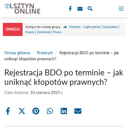
Przejdź
M
do
treści
Dołącz do nowej grupy
Olsztyn - Ogłoszenia | Sprzedam |
UWAGA!
Kupię | Zamienię | Praca
Strona główna
/
Przemysł
/
Rejestracja BDO po terminie – jak
uniknąć kłopotów prawnych?
Rejestracja BDO po terminie – jak
uniknąć kłopotów prawnych?
Data dodania:
10 czerwca 2025 r.
Share
Share
Share
Share
Share
Share
on
on
on
on
on
on
Facebook
X
Pinterest
WhatsApp
LinkedIn
Email
(Twitter)