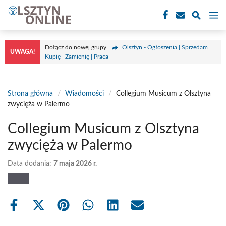
Przejdź
M
do
treści
Dołącz do nowej grupy
Olsztyn - Ogłoszenia | Sprzedam |
UWAGA!
Kupię | Zamienię | Praca
Strona główna
/
Wiadomości
/
Collegium Musicum z Olsztyna
zwycięża w Palermo
Collegium Musicum z Olsztyna
zwycięża w Palermo
Data dodania:
7 maja 2026 r.
Share
Share
Share
Share
Share
Share
on
on
on
on
on
on
Facebook
X
Pinterest
WhatsApp
LinkedIn
Email