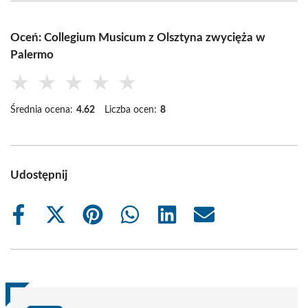
Oceń: Collegium Musicum z Olsztyna zwycięża w
Palermo
★
★
★
★
★
Średnia ocena:
4.62
Liczba ocen:
8
Udostępnij
Share
Share
Share
Share
Share
Share
on
on
on
on
on
on
Facebook
X
Pinterest
WhatsApp
LinkedIn
Email
(Twitter)