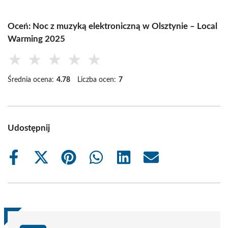
Oceń: Noc z muzyką elektroniczną w Olsztynie – Local
Warming 2025
★
★
★
★
★
Średnia ocena:
4.78
Liczba ocen:
7
Udostępnij
Share
Share
Share
Share
Share
Share
on
on
on
on
on
on
Facebook
X
Pinterest
WhatsApp
LinkedIn
Email
(Twitter)