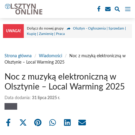
Przejdź
M
do
treści
Dołącz do nowej grupy
Olsztyn - Ogłoszenia | Sprzedam |
UWAGA!
Kupię | Zamienię | Praca
Strona główna
/
Wiadomości
/
Noc z muzyką elektroniczną w
Olsztynie – Local Warming 2025
Noc z muzyką elektroniczną w
Olsztynie – Local Warming 2025
Data dodania:
31 lipca 2025 r.
Share
Share
Share
Share
Share
Share
on
on
on
on
on
on
Facebook
X
Pinterest
WhatsApp
LinkedIn
Email