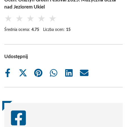
nad Jeziorem Ukiel
★
★
★
★
★
Średnia ocena:
4.75
Liczba ocen:
15
Udostępnij
Share
Share
Share
Share
Share
Share
on
on
on
on
on
on
Facebook
X
Pinterest
WhatsApp
LinkedIn
Email
(Twitter)