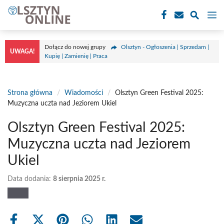
Przejdź
M
do
treści
Dołącz do nowej grupy
Olsztyn - Ogłoszenia | Sprzedam |
UWAGA!
Kupię | Zamienię | Praca
Strona główna
/
Wiadomości
/
Olsztyn Green Festival 2025:
Muzyczna uczta nad Jeziorem Ukiel
Olsztyn Green Festival 2025:
Muzyczna uczta nad Jeziorem
Ukiel
Data dodania:
8 sierpnia 2025 r.
Share
Share
Share
Share
Share
Share