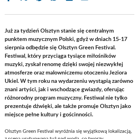
on
on
on
on
on
on
Facebook
X
Pinterest
WhatsApp
LinkedIn
Email
(Twitter)
Już za tydzień Olsztyn stanie się centralnym
punktem muzycznym Polski, gdyż w dniach 15-17
sierpnia odbędzie się Olsztyn Green Festival.
Festiwal, który przyciąga tysiące miłośników
muzyki, zyskał renomę dzięki swojej niezwykłej
atmosferze oraz malowniczemu otoczeniu Jeziora
Ukiel. W tym roku na wydarzeniu wystąpią zarówno
znani artyści, jak i wschodzące gwiazdy, oferując
różnorodny program muzyczny. Festiwal nie tylko
prezentuje dźwięki, ale także promuje Olsztyn jako
miejsce pełne kultury i gościnności.
Olsztyn Green Festival wyróżnia się wyjątkową lokalizacją,
z sceną usytuowaną tuż nad wodą, co tworzy