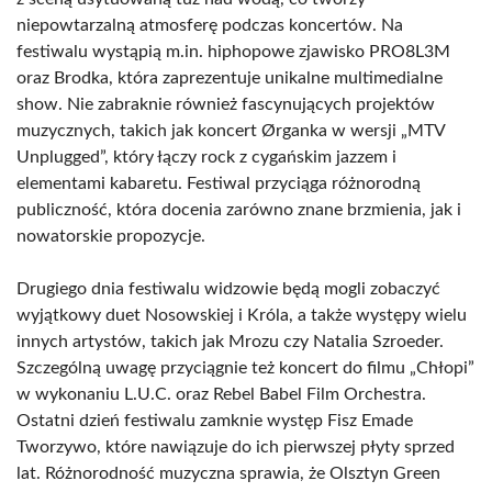
niepowtarzalną atmosferę podczas koncertów. Na
festiwalu wystąpią m.in. hiphopowe zjawisko PRO8L3M
oraz Brodka, która zaprezentuje unikalne multimedialne
show. Nie zabraknie również fascynujących projektów
muzycznych, takich jak koncert Ørganka w wersji „MTV
Unplugged”, który łączy rock z cygańskim jazzem i
elementami kabaretu. Festiwal przyciąga różnorodną
publiczność, która docenia zarówno znane brzmienia, jak i
nowatorskie propozycje.
Drugiego dnia festiwalu widzowie będą mogli zobaczyć
wyjątkowy duet Nosowskiej i Króla, a także występy wielu
innych artystów, takich jak Mrozu czy Natalia Szroeder.
Szczególną uwagę przyciągnie też koncert do filmu „Chłopi”
w wykonaniu L.U.C. oraz Rebel Babel Film Orchestra.
Ostatni dzień festiwalu zamknie występ Fisz Emade
Tworzywo, które nawiązuje do ich pierwszej płyty sprzed
lat. Różnorodność muzyczna sprawia, że Olsztyn Green