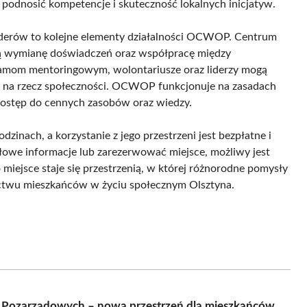
 podnosić kompetencje i skuteczność lokalnych inicjatyw.
iderów to kolejne elementy działalności OCWOP. Centrum
ują wymianę doświadczeń oraz współpracę między
gramom mentoringowym, wolontariusze oraz liderzy mogą
y na rzecz społeczności. OCWOP funkcjonuje na zasadach
ostęp do cennych zasobów oraz wiedzy.
inach, a korzystanie z jego przestrzeni jest bezpłatne i
łowe informacje lub zarezerwować miejsce, możliwy jest
iejsce staje się przestrzenią, w której różnorodne pomysły
ictwu mieszkańców w życiu społecznym Olsztyna.
i Pozarządowych – nowa przestrzeń dla mieszkańców