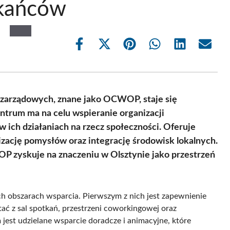
zkańców
Share
Share
Share
Share
Share
Share
on
on
on
on
on
on
Facebook
X
Pinterest
WhatsApp
LinkedIn
Email
(Twitter)
ozarządowych, znane jako OCWOP, staje się
ntrum ma na celu wspieranie organizacji
 ich działaniach na rzecz społeczności. Oferuje
izację pomysłów oraz integrację środowisk lokalnych.
 zyskuje na znaczeniu w Olsztynie jako przestrzeń
 obszarach wsparcia. Pierwszym z nich jest zapewnienie
stać z sal spotkań, przestrzeni coworkingowej oraz
est udzielane wsparcie doradcze i animacyjne, które