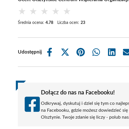
★
★
★
★
★
Średnia ocena:
4.78
Liczba ocen:
23
Udostępnij
Share
Share
Share
Share
Share
on
on
on
on
on
Facebook
X
Pinterest
WhatsApp
LinkedIn
(Twitter)
Dołącz do nas na Facebooku!
Odkrywaj, dyskutuj i dziel się tym co najlep
na Facebooku, gdzie możesz dowiedzieć się
Olsztynie. Twoje zdanie się liczy - polub nas