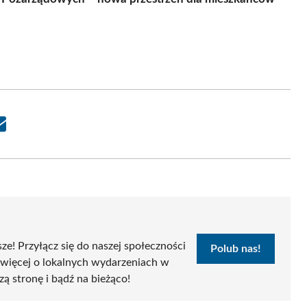
Share
on
Email
sze! Przyłącz się do naszej społeczności
Polub nas!
 więcej o lokalnych wydarzeniach w
zą stronę i bądź na bieżąco!