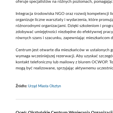
oferuje specjalistów na różnych poziomach, pomagając
Integracja środowiska NGO oraz rozwój kompetencji l
organizuje liczne warsztaty i wydarzenia, które prom
różnorodnymi organizacjami. Dzięki szkoleniom i pro
zdobywać umiejętności niezbędne do efektywnej prac
równych szans i szacunku, zapewniając mieszkańcom d
Centrum jest otwarte dla mieszkańców w ustalonych godz
wymaga wcześniejszej rezerwacji. Aby uzyskać szczegó
kontakt telefoniczny lub mailowy z biurem OCWOP. To m
mogą być realizowane, sprzyjając aktywnemu uczestn
Źródło:
Urząd Miasta Olsztyn
Oceń: Olsztyńskie Centrum Wspierania Organizacj