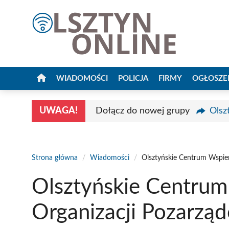
Przejdź
do
treści
WIADOMOŚCI
POLICJA
FIRMY
OGŁOSZE
UWAGA!
Dołącz do nowej grupy
Olsz
Strona główna
/
Wiadomości
/
Olsztyńskie Centrum Wspie
Olsztyńskie Centrum
Organizacji Pozarzą