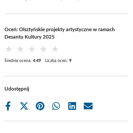
Oceń: Olsztyńskie projekty artystyczne w ramach
Desantu Kultury 2025
★
★
★
★
★
Średnia ocena:
4.49
Liczba ocen:
9
Udostępnij
Share
Share
Share
Share
Share
Share
on
on
on
on
on
on
Facebook
X
Pinterest
WhatsApp
LinkedIn
Email
(Twitter)