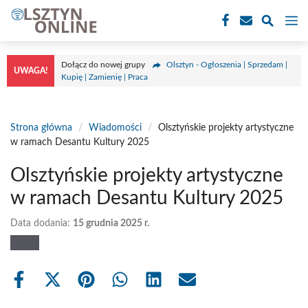
Przejdź
M
do
treści
Dołącz do nowej grupy
Olsztyn - Ogłoszenia | Sprzedam |
UWAGA!
Kupię | Zamienię | Praca
Strona główna
/
Wiadomości
/
Olsztyńskie projekty artystyczne
w ramach Desantu Kultury 2025
Olsztyńskie projekty artystyczne
w ramach Desantu Kultury 2025
Data dodania:
15 grudnia 2025 r.
Share
Share
Share
Share
Share
Share
on
on
on
on
on
on
Facebook
X
Pinterest
WhatsApp
LinkedIn
Email