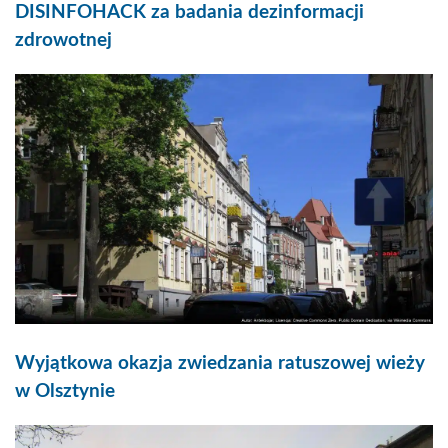
DISINFOHACK za badania dezinformacji
zdrowotnej
Wyjątkowa okazja zwiedzania ratuszowej wieży
w Olsztynie