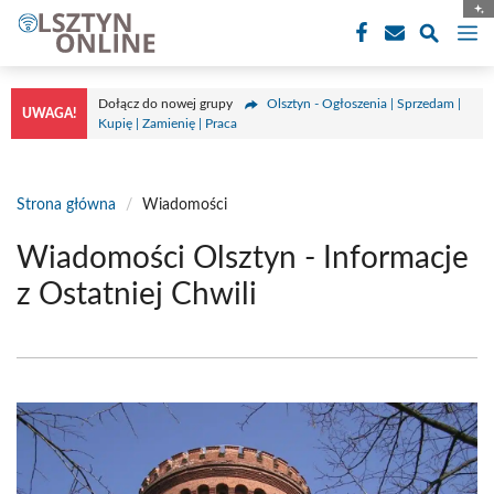
Przejdź
M
do
treści
Dołącz do nowej grupy
Olsztyn - Ogłoszenia | Sprzedam |
UWAGA!
Kupię | Zamienię | Praca
Strona główna
/
Wiadomości
Wiadomości Olsztyn - Informacje
z Ostatniej Chwili