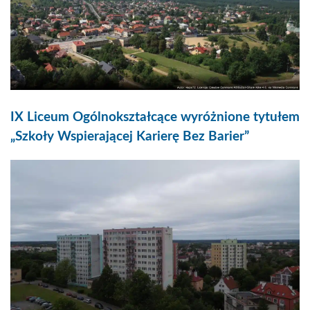
IX Liceum Ogólnokształcące wyróżnione tytułem
„Szkoły Wspierającej Karierę Bez Barier”