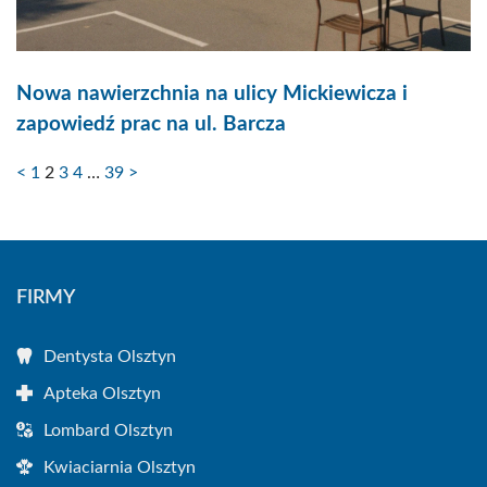
Nowa nawierzchnia na ulicy Mickiewicza i
zapowiedź prac na ul. Barcza
<
1
2
3
4
…
39
>
FIRMY
Dentysta Olsztyn
Apteka Olsztyn
Lombard Olsztyn
Kwiaciarnia Olsztyn