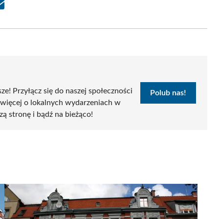
Share
on
Email
sze! Przyłącz się do naszej społeczności
Polub nas!
 więcej o lokalnych wydarzeniach w
zą stronę i bądź na bieżąco!