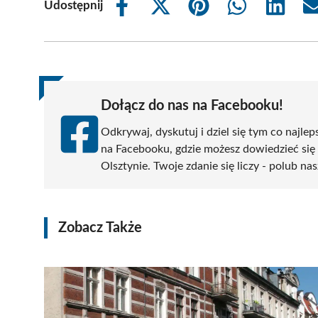
Udostępnij
Share
Share
Share
Share
Share
on
on
on
on
on
Facebook
X
Pinterest
WhatsApp
LinkedIn
(Twitter)
Dołącz do nas na Facebooku!
Odkrywaj, dyskutuj i dziel się tym co najlep
na Facebooku, gdzie możesz dowiedzieć się
Olsztynie. Twoje zdanie się liczy - polub nas
Zobacz Także