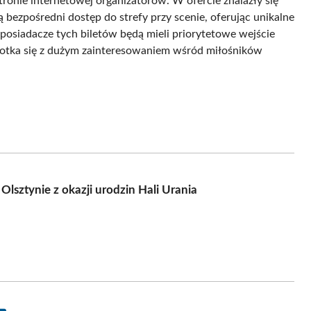
ronie internetowej organizatorów. W ofercie znalazły się
ą bezpośredni dostęp do strefy przy scenie, oferując unikalne
 posiadacze tych biletów będą mieli priorytetowe wejście
spotka się z dużym zainteresowaniem wśród miłośników
lsztynie z okazji urodzin Hali Urania