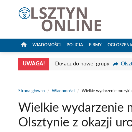
Przejdź
do
treści
WIADOMOŚCI
POLICJA
FIRMY
OGŁOSZENI
UWAGA!
Dołącz do nowej grupy
Olsz
Strona główna
/
Wiadomości
/
Wielkie wydarzenie muzyki e
Wielkie wydarzenie m
Olsztynie z okazji ur