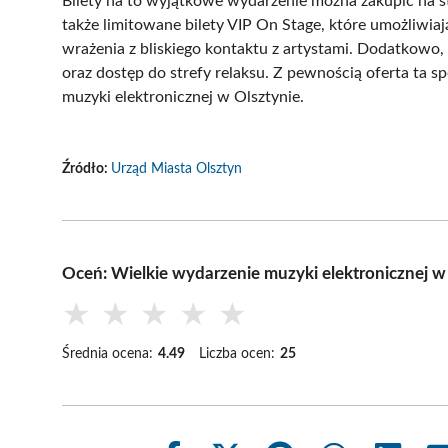
Bilety na to wyjątkowe wydarzenie można zakupić na st
także limitowane bilety VIP On Stage, które umożliwiaj
wrażenia z bliskiego kontaktu z artystami. Dodatkowo,
oraz dostęp do strefy relaksu. Z pewnością oferta ta 
muzyki elektronicznej w Olsztynie.
Źródło:
Urząd Miasta Olsztyn
Oceń: Wielkie wydarzenie muzyki elektronicznej w O
★
★
★
★
★
Średnia ocena:
4.49
Liczba ocen:
25