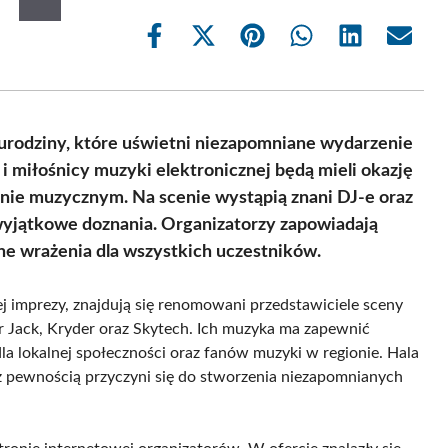
Share
Share
Share
Share
Share
Share
on
on
on
on
on
on
Facebook
X
Pinterest
WhatsApp
LinkedIn
Email
(Twitter)
 urodziny, które uświetni niezapomniane wydarzenie
i miłośnicy muzyki elektronicznej będą mieli okazję
nie muzycznym. Na scenie wystąpią znani DJ-e oraz
 wyjątkowe doznania. Organizatorzy zapowiadają
e wrażenia dla wszystkich uczestników.
j imprezy, znajdują się renomowani przedstawiciele sceny
or Jack, Kryder oraz Skytech. Ich muzyka ma zapewnić
la lokalnej społeczności oraz fanów muzyki w regionie. Hala
z pewnością przyczyni się do stworzenia niezapomnianych