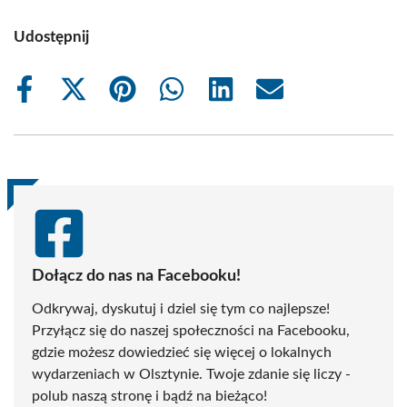
Udostępnij
Share
Share
Share
Share
Share
Share
on
on
on
on
on
on
Facebook
X
Pinterest
WhatsApp
LinkedIn
Email
(Twitter)
Dołącz do nas na Facebooku!
Odkrywaj, dyskutuj i dziel się tym co najlepsze!
Przyłącz się do naszej społeczności na Facebooku,
gdzie możesz dowiedzieć się więcej o lokalnych
wydarzeniach w Olsztynie. Twoje zdanie się liczy -
polub naszą stronę i bądź na bieżąco!