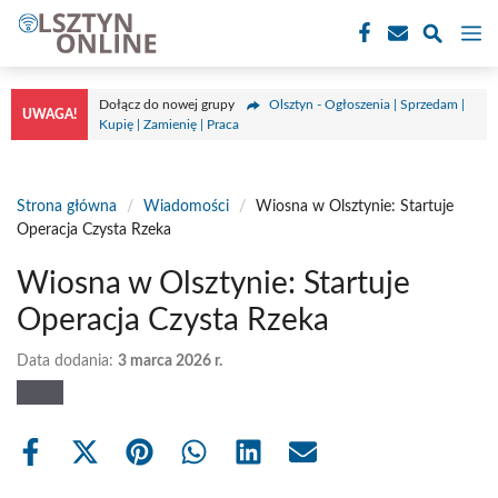
Przejdź
M
do
treści
Dołącz do nowej grupy
Olsztyn - Ogłoszenia | Sprzedam |
UWAGA!
Kupię | Zamienię | Praca
Strona główna
/
Wiadomości
/
Wiosna w Olsztynie: Startuje
Operacja Czysta Rzeka
Wiosna w Olsztynie: Startuje
Operacja Czysta Rzeka
Data dodania:
3 marca 2026 r.
Share
Share
Share
Share
Share
Share
on
on
on
on
on
on
Facebook
X
Pinterest
WhatsApp
LinkedIn
Email