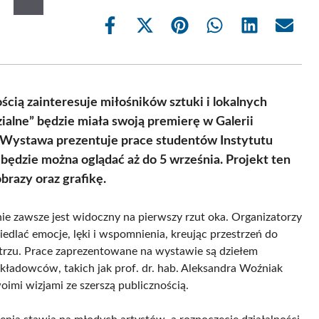
Share
Share
Share
Share
Share
Share
on
on
on
on
on
on
Facebook
X
Pinterest
WhatsApp
LinkedIn
Email
(Twitter)
cią zainteresuje miłośników sztuki i lokalnych
zialne” będzie miała swoją premierę w Galerii
0. Wystawa prezentuje prace studentów Instytutu
ędzie można oglądać aż do 5 września. Projekt ten
brazy oraz grafikę.
ie zawsze jest widoczny na pierwszy rzut oka. Organizatorzy
edlać emocje, lęki i wspomnienia, kreując przestrzeń do
ętrzu. Prace zaprezentowane na wystawie są dziełem
ładowców, takich jak prof. dr. hab. Aleksandra Woźniak
woimi wizjami ze szerszą publicznością.