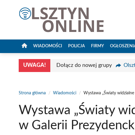
Przejdź
do
treści
WIADOMOŚCI
POLICJA
FIRMY
OGŁOSZENI
UWAGA!
Dołącz do nowej grupy
Olsz
Strona główna
/
Wiadomości
/
Wystawa „Światy widzialne i
Wystawa „Światy widz
w Galerii Prezydenck