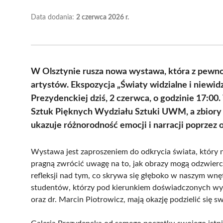
Data dodania:
2 czerwca 2026 r.
W Olsztynie rusza nowa wystawa, która z pewnoś
artystów. Ekspozycja „Światy widzialne i niewid
Prezydenckiej dziś, 2 czerwca, o godzinie 17:0
Sztuk Pięknych Wydziału Sztuki UWM, a zbiory b
ukazuje różnorodność emocji i narracji poprzez o
Wystawa jest zaproszeniem do odkrycia świata, który n
pragną zwrócić uwagę na to, jak obrazy mogą odzwierci
refleksji nad tym, co skrywa się głęboko w naszym wn
studentów, którzy pod kierunkiem doświadczonych wyk
oraz dr. Marcin Piotrowicz, mają okazję podzielić się s