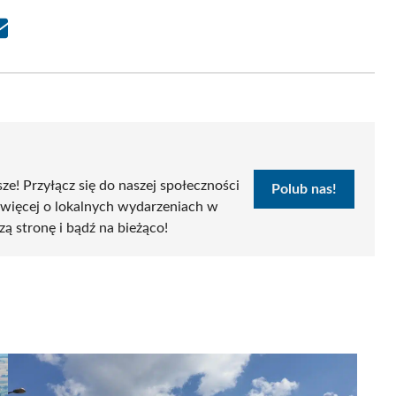
Share
on
Email
sze! Przyłącz się do naszej społeczności
Polub nas!
 więcej o lokalnych wydarzeniach w
zą stronę i bądź na bieżąco!