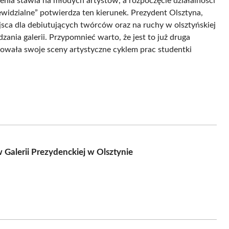
nia stawia na młodych artystów, a rozpoczęcie działalności
iewidzialne” potwierdza ten kierunek. Prezydent Olsztyna,
sca dla debiutujących twórców oraz na ruchy w olsztyńskiej
ania galerii. Przypomnieć warto, że jest to już druga
owała swoje sceny artystyczne cyklem prac studentki
 Galerii Prezydenckiej w Olsztynie