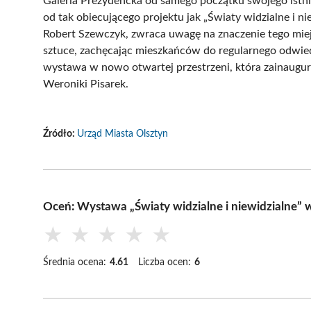
Galeria Prezydencka od samego początku swojego istnie
od tak obiecującego projektu jak „Światy widzialne i n
Robert Szewczyk, zwraca uwagę na znaczenie tego miej
sztuce, zachęcając mieszkańców do regularnego odwiedz
wystawa w nowo otwartej przestrzeni, która zainaugur
Weroniki Pisarek.
Źródło:
Urząd Miasta Olsztyn
Oceń: Wystawa „Światy widzialne i niewidzialne” w
★
★
★
★
★
Średnia ocena:
4.61
Liczba ocen:
6