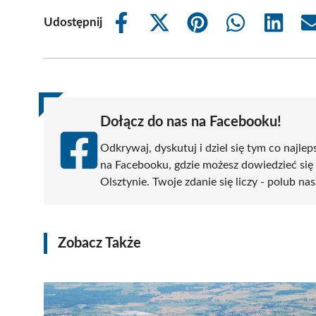
Udostępnij
Share
Share
Share
Share
Share
on
on
on
on
on
Facebook
X
Pinterest
WhatsApp
LinkedIn
(Twitter)
Dołącz do nas na Facebooku!
Odkrywaj, dyskutuj i dziel się tym co najlep
na Facebooku, gdzie możesz dowiedzieć się
Olsztynie. Twoje zdanie się liczy - polub nas
Zobacz Także