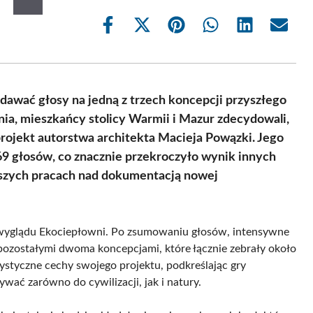
Share
Share
Share
Share
Share
Share
on
on
on
on
on
on
Facebook
X
Pinterest
WhatsApp
LinkedIn
Email
(Twitter)
dawać głosy na jedną z trzech koncepcji przyszłego
ia, mieszkańcy stolicy Warmii i Mazur zdecydowali,
 projekt autorstwa architekta Macieja Powązki. Jego
769 głosów, co znacznie przekroczyło wynik innych
alszych pracach nad dokumentacją nowej
go wyglądu Ekociepłowni. Po zsumowaniu głosów, intensywne
pozostałymi dwoma koncepcjami, które łącznie zebrały około
styczne cechy swojego projektu, podkreślając gry
wać zarówno do cywilizacji, jak i natury.