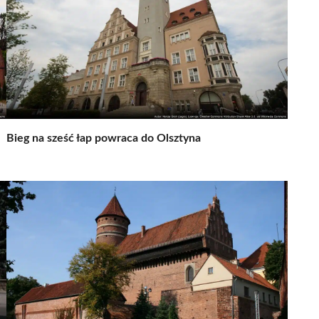
Bieg na sześć łap powraca do Olsztyna