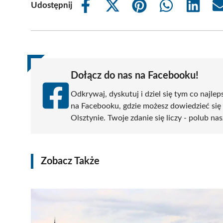
Udostępnij
Share
Share
Share
Share
Share
on
on
on
on
on
Facebook
X
Pinterest
WhatsApp
LinkedIn
(Twitter)
Dołącz do nas na Facebooku!
Odkrywaj, dyskutuj i dziel się tym co najlep
na Facebooku, gdzie możesz dowiedzieć się
Olsztynie. Twoje zdanie się liczy - polub nas
Zobacz Także