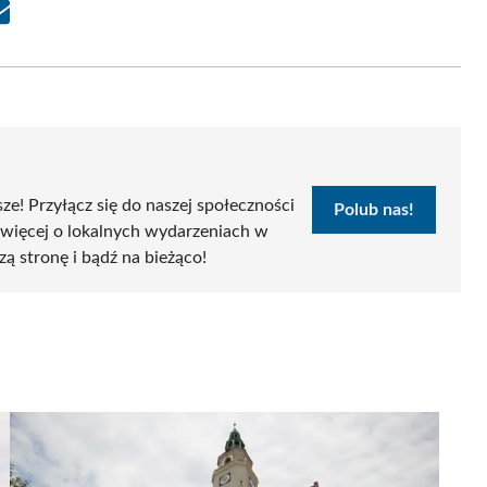
Share
on
Email
sze! Przyłącz się do naszej społeczności
Polub nas!
 więcej o lokalnych wydarzeniach w
zą stronę i bądź na bieżąco!