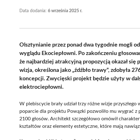
Data dodania:
6 września 2025 r.
Olsztynianie przez ponad dwa tygodnie mogli od
wyglądu Ekociepłowni. Po zakończeniu głosowan
że najbardziej atrakcyjną propozycją okazał się
wizja, określona jako „źdźbło trawy”, zdobyła 2
koncepcji. Zwycięski projekt będzie użyty w d
elektrociepłowni.
W plebiscycie brały udział trzy różne wizje przyszłe
poparcie dla projektu Powązki pozwoliło mu wygrać z 
2100 głosów. Architekt szczegółowo omówił charaktery
kształtów oraz elementy estetyczne, które mają nawiązy