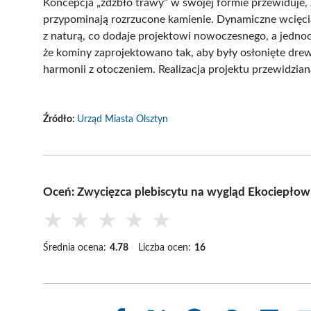
Koncepcja „źdźbło trawy” w swojej formie przewiduje, że
przypominają rozrzucone kamienie. Dynamiczne wcięcia
z naturą, co dodaje projektowi nowoczesnego, a jedno
że kominy zaprojektowano tak, aby były osłonięte dre
harmonii z otoczeniem. Realizacja projektu przewidzian
Źródło:
Urząd Miasta Olsztyn
Oceń: Zwycięzca plebiscytu na wygląd Ekociepłow
★
★
★
★
★
Średnia ocena:
4.78
Liczba ocen:
16