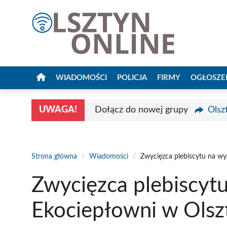
Przejdź
do
treści
WIADOMOŚCI
POLICJA
FIRMY
OGŁOSZE
UWAGA!
Dołącz do nowej grupy
Olsz
Strona główna
/
Wiadomości
/
Zwycięzca plebiscytu na wy
Zwycięzca plebiscyt
Ekociepłowni w Olsz