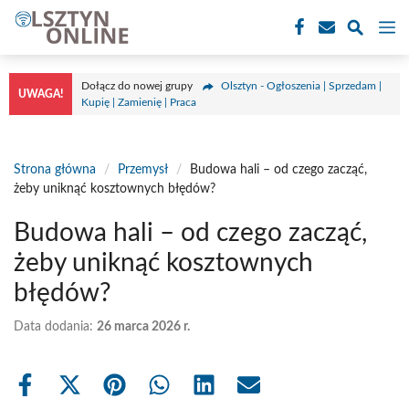
Przejdź
M
do
treści
Dołącz do nowej grupy
Olsztyn - Ogłoszenia | Sprzedam |
UWAGA!
Kupię | Zamienię | Praca
Strona główna
/
Przemysł
/
Budowa hali – od czego zacząć,
żeby uniknąć kosztownych błędów?
Budowa hali – od czego zacząć,
żeby uniknąć kosztownych
błędów?
Data dodania:
26 marca 2026 r.
Share
Share
Share
Share
Share
Share
on
on
on
on
on
on