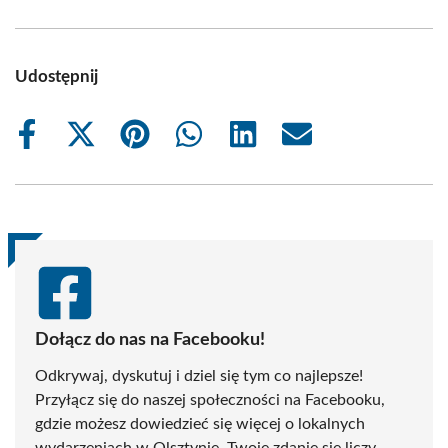
Udostępnij
Share
Share
Share
Share
Share
Share
on
on
on
on
on
on
Facebook
X
Pinterest
WhatsApp
LinkedIn
Email
(Twitter)
Dołącz do nas na Facebooku!
Odkrywaj, dyskutuj i dziel się tym co najlepsze!
Przyłącz się do naszej społeczności na Facebooku,
gdzie możesz dowiedzieć się więcej o lokalnych
wydarzeniach w Olsztynie. Twoje zdanie się liczy -