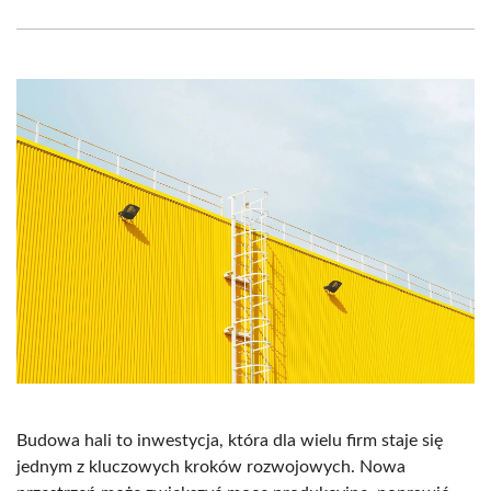
Facebook
X
Pinterest
WhatsApp
LinkedIn
Email
(Twitter)
Budowa hali to inwestycja, która dla wielu firm staje się
jednym z kluczowych kroków rozwojowych. Nowa