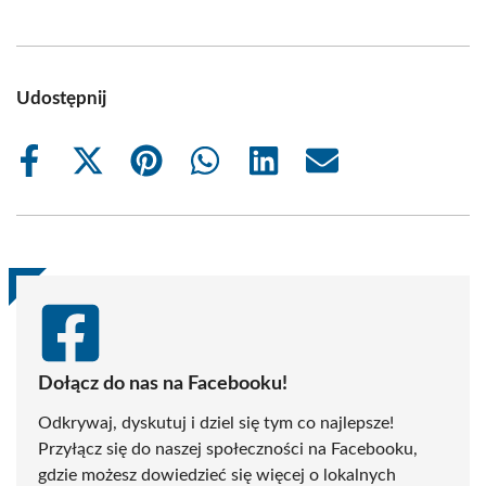
Udostępnij
Share
Share
Share
Share
Share
Share
on
on
on
on
on
on
Facebook
X
Pinterest
WhatsApp
LinkedIn
Email
(Twitter)
Dołącz do nas na Facebooku!
Odkrywaj, dyskutuj i dziel się tym co najlepsze!
Przyłącz się do naszej społeczności na Facebooku,
gdzie możesz dowiedzieć się więcej o lokalnych