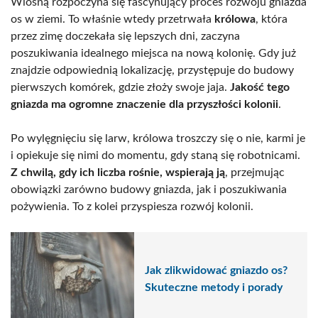
Wiosną rozpoczyna się fascynujący proces rozwoju gniazda
os w ziemi. To właśnie wtedy przetrwała
królowa
, która
przez zimę doczekała się lepszych dni, zaczyna
poszukiwania idealnego miejsca na nową kolonię. Gdy już
znajdzie odpowiednią lokalizację, przystępuje do budowy
pierwszych komórek, gdzie złoży swoje jaja.
Jakość tego
gniazda ma ogromne znaczenie dla przyszłości kolonii
.
Po wylęgnięciu się larw, królowa troszczy się o nie, karmi je
i opiekuje się nimi do momentu, gdy staną się robotnicami.
Z chwilą, gdy ich liczba rośnie, wspierają ją
, przejmując
obowiązki zarówno budowy gniazda, jak i poszukiwania
pożywienia. To z kolei przyspiesza rozwój kolonii.
Jak zlikwidować gniazdo os?
Skuteczne metody i porady