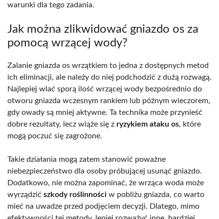
warunki dla tego zadania.
Jak można zlikwidować gniazdo os za
pomocą wrzącej wody?
Zalanie gniazda os wrzątkiem to jedna z dostępnych metod
ich eliminacji, ale należy do niej podchodzić z dużą rozwagą.
Najlepiej wlać sporą ilość wrzącej wody bezpośrednio do
otworu gniazda wczesnym rankiem lub późnym wieczorem,
gdy owady są mniej aktywne. Ta technika może przynieść
dobre rezultaty, lecz wiąże się z
ryzykiem ataku os
, które
mogą poczuć się zagrożone.
Takie działania mogą zatem stanowić poważne
niebezpieczeństwo dla osoby próbującej usunąć gniazdo.
Dodatkowo, nie można zapominać, że wrząca woda może
wyrządzić
szkody roślinności
w pobliżu gniazda, co warto
mieć na uwadze przed podjęciem decyzji. Dlatego, mimo
efektywności tej metody, lepiej rozważyć inne, bardziej