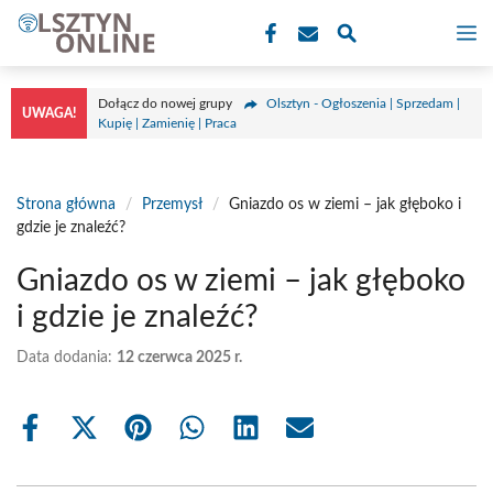
Przejdź
M
do
treści
Dołącz do nowej grupy
Olsztyn - Ogłoszenia | Sprzedam |
UWAGA!
Kupię | Zamienię | Praca
Strona główna
/
Przemysł
/
Gniazdo os w ziemi – jak głęboko i
gdzie je znaleźć?
Gniazdo os w ziemi – jak głęboko
i gdzie je znaleźć?
Data dodania:
12 czerwca 2025 r.
Share
Share
Share
Share
Share
Share
on
on
on
on
on
on
Facebook
X
Pinterest
WhatsApp
LinkedIn
Email
(Twitter)