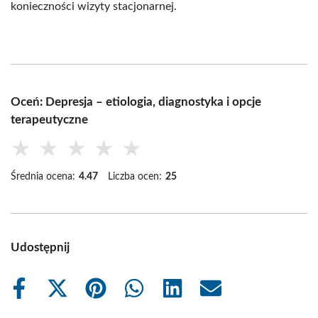
konieczności wizyty stacjonarnej.
Oceń: Depresja – etiologia, diagnostyka i opcje
terapeutyczne
★
★
★
★
★
Średnia ocena:
4.47
Liczba ocen:
25
Udostępnij
Share
Share
Share
Share
Share
Share
on
on
on
on
on
on
Facebook
X
Pinterest
WhatsApp
LinkedIn
Email