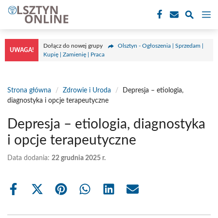
Przejdź
M
do
treści
Dołącz do nowej grupy
Olsztyn - Ogłoszenia | Sprzedam |
UWAGA!
Kupię | Zamienię | Praca
Strona główna
/
Zdrowie i Uroda
/
Depresja – etiologia,
diagnostyka i opcje terapeutyczne
Depresja – etiologia, diagnostyka
i opcje terapeutyczne
Data dodania:
22 grudnia 2025 r.
Share
Share
Share
Share
Share
Share
on
on
on
on
on
on
Facebook
X
Pinterest
WhatsApp
LinkedIn
Email
(Twitter)