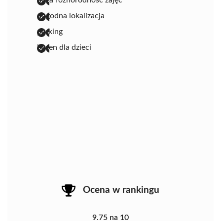
duża różnorodność zajęć
dogodna lokalizacja
parking
basen dla dzieci
Ocena w rankingu
9.75 na 10