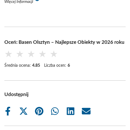
Więcej Informacji
Oceń: Basen Olsztyn – Najlepsze Obiekty w 2026 roku
★
★
★
★
★
Średnia ocena:
4.85
Liczba ocen:
6
Udostępnij
Share
Share
Share
Share
Share
Share
on
on
on
on
on
on
Facebook
X
Pinterest
WhatsApp
LinkedIn
Email
(Twitter)