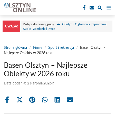
Przejdź
M
do
treści
Dołącz do nowej grupy
Olsztyn - Ogłoszenia | Sprzedam |
UWAGA!
Kupię | Zamienię | Praca
Strona główna
/
Firmy
/
Sport i rekreacja
/
Basen Olsztyn –
Najlepsze Obiekty w 2026 roku
Basen Olsztyn – Najlepsze
Obiekty w 2026 roku
Data dodania:
2 sierpnia 2026 r.
Share
Share
Share
Share
Share
Share
on
on
on
on
on
on
Facebook
X
Pinterest
WhatsApp
LinkedIn
Email
(Twitter)