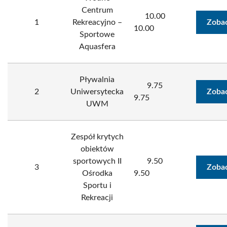
Centrum
10.00
1
Rekreacyjno –
Zobac
10.00
Sportowe
Aquasfera
Pływalnia
9.75
2
Uniwersytecka
Zobac
9.75
UWM
Zespół krytych
obiektów
sportowych II
9.50
3
Zobac
Ośrodka
9.50
Sportu i
Rekreacji