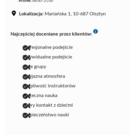
Wtorek:
08:00–21:00
Lokalizacja:
Mariańska 1, 10-687 Olsztyn
Najczęściej doceniane przez klientów:
profesjonalne podejście
indywidualne podejście
małe grupy
przyjazna atmosfera
cierpliwość instruktorów
skuteczna nauka
dobry kontakt z dziećmi
bezpieczeństwo nauki