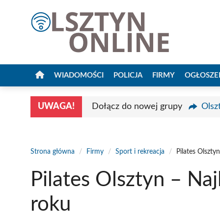
Przejdź
do
treści
WIADOMOŚCI
POLICJA
FIRMY
OGŁOSZE
UWAGA!
Dołącz do nowej grupy
Olsz
Strona główna
/
Firmy
/
Sport i rekreacja
/
Pilates Olszty
Pilates Olsztyn – Na
roku