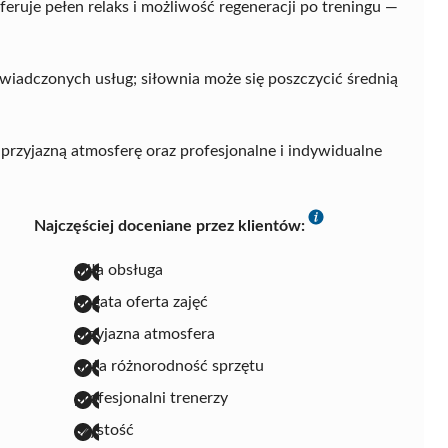
oferuje pełen relaks i możliwość regeneracji po treningu —
iadczonych usług; siłownia może się poszczycić średnią
przyjazną atmosferę oraz profesjonalne i indywidualne
Najczęściej doceniane przez klientów:
miła obsługa
bogata oferta zajęć
przyjazna atmosfera
duża różnorodność sprzętu
profesjonalni trenerzy
czystość