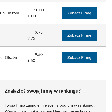
10.00
lub Olsztyn
Zobacz Firmę
10.00
9.75
Zobacz Firmę
9.75
9.50
mer Olsztyn
Zobacz Firmę
9.50
Znalazłeś swoją firmę w rankingu?
Twoja firma zajmuje miejsce na podium w rankingu?
Wyróżnij się i pokaż swoim klientom, że jesteś na