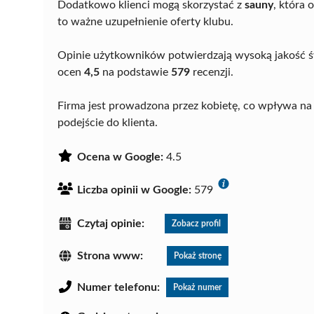
Dodatkowo klienci mogą skorzystać z
sauny
, która 
to ważne uzupełnienie oferty klubu.
Opinie użytkowników potwierdzają wysoką jakość św
ocen
4,5
na podstawie
579
recenzji.
Firma jest prowadzona przez kobietę, co wpływa na 
podejście do klienta.
Ocena w Google:
4.5
Liczba opinii w Google:
579
Czytaj opinie:
Zobacz profil
Strona www:
Pokaż stronę
Numer telefonu:
Pokaż numer