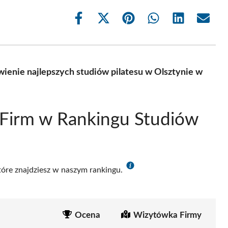
Share
Share
Share
Share
Share
Share
on
on
on
on
on
on
Facebook
X
Pinterest
WhatsApp
LinkedIn
Email
(Twitter)
wienie najlepszych studiów pilatesu w Olsztynie w
 Firm w Rankingu Studiów
które znajdziesz w naszym rankingu.
Ocena
Wizytówka Firmy