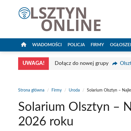
Przejdź
do
treści
WIADOMOŚCI
POLICJA
FIRMY
OGŁOSZE
UWAGA!
Dołącz do nowej grupy
Olsz
Strona główna
/
Firmy
/
Uroda
/
Solarium Olsztyn – Najl
Solarium Olsztyn – N
2026 roku