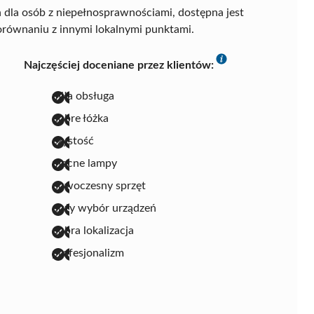
 dla osób z niepełnosprawnościami, dostępna jest
orównaniu z innymi lokalnymi punktami.
Najczęściej doceniane przez klientów:
miła obsługa
dobre łóżka
czystość
mocne lampy
nowoczesny sprzęt
duży wybór urządzeń
dobra lokalizacja
profesjonalizm