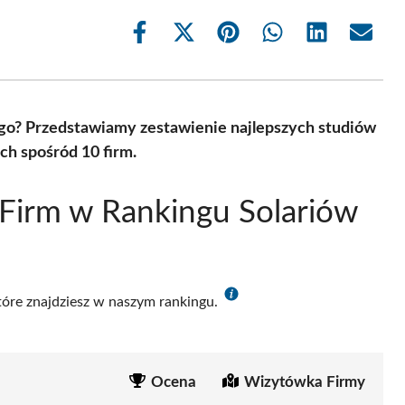
Share
Share
Share
Share
Share
Share
on
on
on
on
on
on
Facebook
X
Pinterest
WhatsApp
LinkedIn
Email
(Twitter)
ego? Przedstawiamy zestawienie najlepszych studiów
ch spośród 10 firm.
Firm w Rankingu Solariów
które znajdziesz w naszym rankingu.
Ocena
Wizytówka Firmy