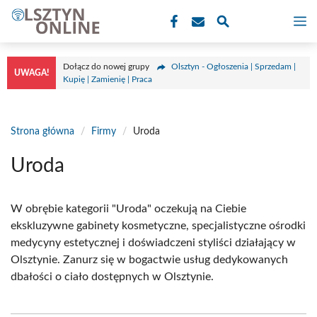
Przejdź
M
do
treści
Dołącz do nowej grupy
Olsztyn - Ogłoszenia | Sprzedam |
UWAGA!
Kupię | Zamienię | Praca
Strona główna
/
Firmy
/
Uroda
Uroda
W obrębie kategorii "Uroda" oczekują na Ciebie
ekskluzywne gabinety kosmetyczne, specjalistyczne ośrodki
medycyny estetycznej i doświadczeni styliści działający w
Olsztynie. Zanurz się w bogactwie usług dedykowanych
dbałości o ciało dostępnych w Olsztynie.