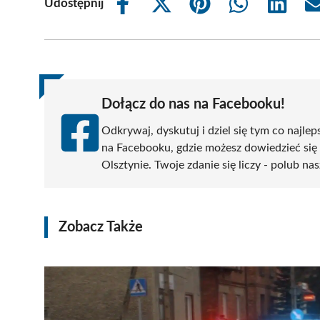
Udostępnij
Share
Share
Share
Share
Share
on
on
on
on
on
Facebook
X
Pinterest
WhatsApp
LinkedIn
(Twitter)
Dołącz do nas na Facebooku!
Odkrywaj, dyskutuj i dziel się tym co najlep
na Facebooku, gdzie możesz dowiedzieć się
Olsztynie. Twoje zdanie się liczy - polub nas
Zobacz Także