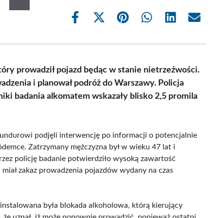
Share
Share
Share
Share
Share
Share
on
on
on
on
on
on
Facebook
X
Pinterest
WhatsApp
LinkedIn
Email
(Twitter)
óry prowadził pojazd będąc w stanie nietrzeźwości.
adzenia i planował podróż do Warszawy. Policja
iki badania alkomatem wskazały blisko 2,5 promila
ndurowi podjęli interwencję po informacji o potencjalnie
ódemce. Zatrzymany mężczyzna był w wieku 47 lat i
zez policję badanie potwierdziło wysoką zawartość
a miał zakaz prowadzenia pojazdów wydany na czas
instalowana była blokada alkoholowa, którą kierujący
, że uznał, iż może ponownie prowadzić, ponieważ ostatni