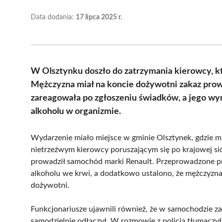
Data dodania:
17 lipca 2025 r.
W Olsztynku doszło do zatrzymania kierowcy, kt
Mężczyzna miał na koncie dożywotni zakaz prow
zareagowała po zgłoszeniu świadków, a jego wyn
alkoholu w organizmie.
Wydarzenie miało miejsce w gminie Olsztynek, gdzie mu
nietrzeźwym kierowcy poruszającym się po krajowej si
prowadził samochód marki Renault. Przeprowadzone pr
alkoholu we krwi, a dodatkowo ustalono, że mężczyzn
dożywotni.
Funkcjonariusze ujawnili również, że w samochodzie za
samodzielnie odłączył. W rozmowie z policją tłumaczył