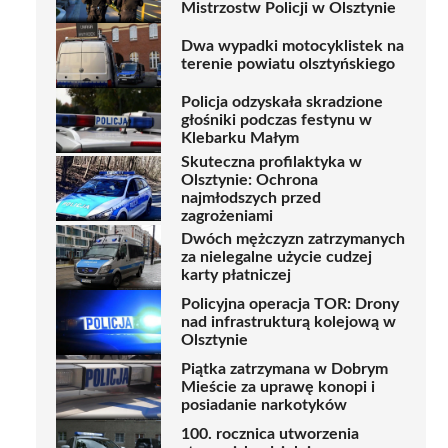
Mistrzostw Policji w Olsztynie
Dwa wypadki motocyklistek na
terenie powiatu olsztyńskiego
Policja odzyskała skradzione
głośniki podczas festynu w
Klebarku Małym
Skuteczna profilaktyka w
Olsztynie: Ochrona
najmłodszych przed
zagrożeniami
Dwóch mężczyzn zatrzymanych
za nielegalne użycie cudzej
karty płatniczej
Policyjna operacja TOR: Drony
nad infrastrukturą kolejową w
Olsztynie
Piątka zatrzymana w Dobrym
Mieście za uprawę konopi i
posiadanie narkotyków
100. rocznica utworzenia