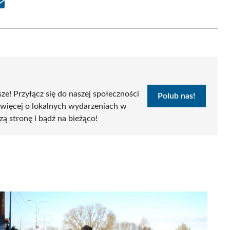
Share
on
Email
sze! Przyłącz się do naszej społeczności
Polub nas!
 więcej o lokalnych wydarzeniach w
zą stronę i bądź na bieżąco!