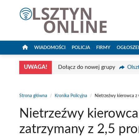
Przejdź
do
treści
WIADOMOŚCI
POLICJA
FIRMY
OGŁOSZE
UWAGA!
Dołącz do nowej grupy
Olsz
Strona główna
/
Kronika Policyjna
/
Nietrzeźwy kierowca z 
Nietrzeźwy kierowca
zatrzymany z 2,5 pro