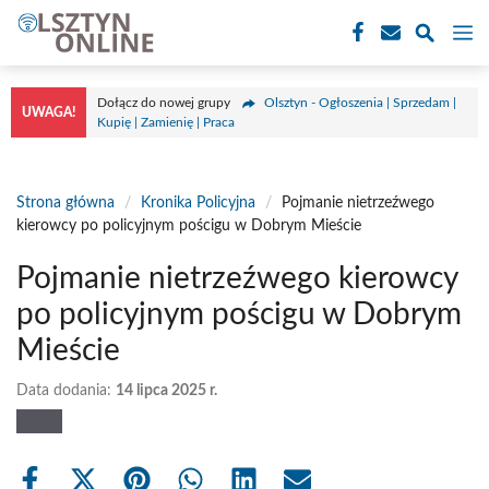
Przejdź
M
do
treści
Dołącz do nowej grupy
Olsztyn - Ogłoszenia | Sprzedam |
UWAGA!
Kupię | Zamienię | Praca
Strona główna
/
Kronika Policyjna
/
Pojmanie nietrzeźwego
kierowcy po policyjnym pościgu w Dobrym Mieście
Pojmanie nietrzeźwego kierowcy
po policyjnym pościgu w Dobrym
Mieście
Data dodania:
14 lipca 2025 r.
Share
Share
Share
Share
Share
Share