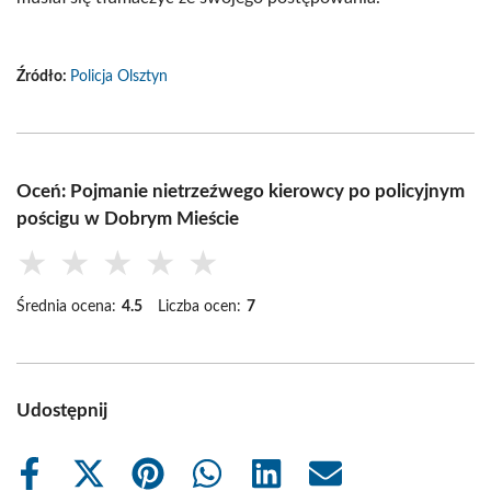
Źródło:
Policja Olsztyn
Oceń: Pojmanie nietrzeźwego kierowcy po policyjnym
pościgu w Dobrym Mieście
★
★
★
★
★
Średnia ocena:
4.5
Liczba ocen:
7
Udostępnij
Share
Share
Share
Share
Share
Share