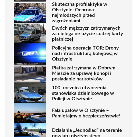
Skuteczna profilaktyka w
Olsztynie: Ochrona
najmłodszych przed
zagrożeniami
Dwóch mężczyzn zatrzymanych
za nielegalne użycie cudzej karty
płatniczej
Policyjna operacja TOR: Drony
nad infrastrukturą kolejową w
Olsztynie
Piątka zatrzymana w Dobrym
Mieście za uprawę konopi i
posiadanie narkotyków
100. rocznica utworzenia
stanowiska dzielnicowego w
Policji w Olsztynie
Fala upałów w Olsztynie –
Pamiętajmy o bezpieczeństwie!
Działania „Jednoślad” na terenie
powiatu olsztyńskiego