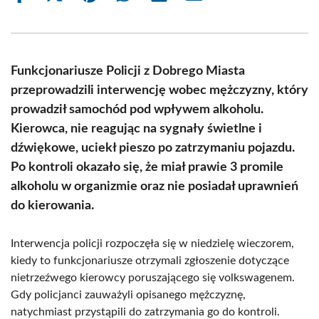
on
on
on
on
on
on
Facebook
X
Pinterest
WhatsApp
LinkedIn
Email
(Twitter)
Funkcjonariusze Policji z Dobrego Miasta
przeprowadzili interwencję wobec mężczyzny, który
prowadził samochód pod wpływem alkoholu.
Kierowca, nie reagując na sygnały świetlne i
dźwiękowe, uciekł pieszo po zatrzymaniu pojazdu.
Po kontroli okazało się, że miał prawie 3 promile
alkoholu w organizmie oraz nie posiadał uprawnień
do kierowania.
Interwencja policji rozpoczęła się w niedzielę wieczorem,
kiedy to funkcjonariusze otrzymali zgłoszenie dotyczące
nietrzeźwego kierowcy poruszającego się volkswagenem.
Gdy policjanci zauważyli opisanego mężczyznę,
natychmiast przystąpili do zatrzymania go do kontroli.