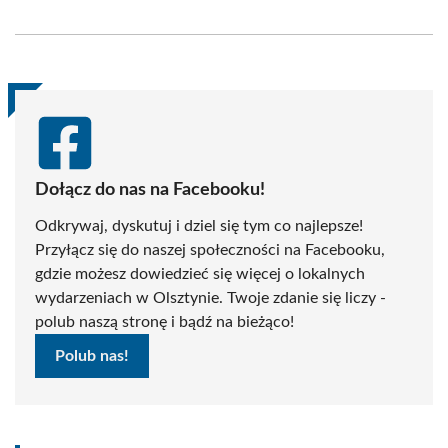
on
on
on
on
on
on
Facebook
X
Pinterest
WhatsApp
LinkedIn
Email
(Twitter)
Dołącz do nas na Facebooku!
Odkrywaj, dyskutuj i dziel się tym co najlepsze!
Przyłącz się do naszej społeczności na Facebooku,
gdzie możesz dowiedzieć się więcej o lokalnych
wydarzeniach w Olsztynie. Twoje zdanie się liczy -
polub naszą stronę i bądź na bieżąco!
Polub nas!