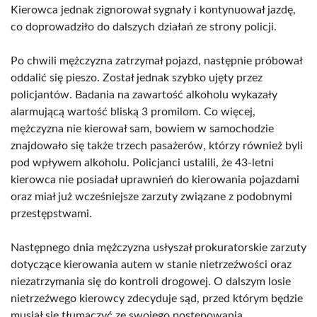
Kierowca jednak zignorował sygnały i kontynuował jazdę,
co doprowadziło do dalszych działań ze strony policji.
Po chwili mężczyzna zatrzymał pojazd, następnie próbował
oddalić się pieszo. Został jednak szybko ujęty przez
policjantów. Badania na zawartość alkoholu wykazały
alarmującą wartość bliską 3 promilom. Co więcej,
mężczyzna nie kierował sam, bowiem w samochodzie
znajdowało się także trzech pasażerów, którzy również byli
pod wpływem alkoholu. Policjanci ustalili, że 43-letni
kierowca nie posiadał uprawnień do kierowania pojazdami
oraz miał już wcześniejsze zarzuty związane z podobnymi
przestępstwami.
Następnego dnia mężczyzna usłyszał prokuratorskie zarzuty
dotyczące kierowania autem w stanie nietrzeźwości oraz
niezatrzymania się do kontroli drogowej. O dalszym losie
nietrzeźwego kierowcy zdecyduje sąd, przed którym będzie
musiał się tłumaczyć ze swojego postępowania.