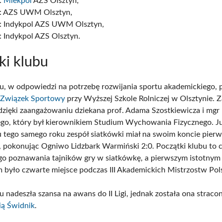
:
Mlekpol
AZS Olsztyn,
: AZS UWM Olsztyn,
: Indykpol AZS UWM Olsztyn,
: Indykpol AZS Olsztyn.
ki klubu
, w odpowiedzi na potrzebę rozwijania sportu akademickiego, 
 Związek Sportowy
przy Wyższej Szkole Rolniczej w Olsztynie. 
 dzięki zaangażowaniu dziekana prof. Adama Szostkiewicza i mgr
ego, który był kierownikiem Studium Wychowania Fizycznego. J
u tego samego roku zespół siatkówki miał na swoim koncie pier
 pokonując Ogniwo Lidzbark Warmiński 2:0. Początki klubu to 
o poznawania tajników gry w siatkówkę, a pierwszym istotnym
m było czwarte miejsce podczas III Akademickich Mistrzostw Pols
 nadeszła szansa na awans do II Ligi, jednak została ona straco
ią Świdnik
.