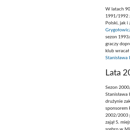
W latach 90
1991/1992 z
Polski, jak 
Grygołowic
sezon 1993/
graczy dopro
klub wracał
Stanisława 
Lata 
Sezon 2000/
Stanisława 
drużynie za
sponsorem P
2002/2003 p
zajął 5. mi
srebro w Mi