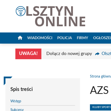
Przejdź
do
treści
WIADOMOŚCI
POLICJA
FIRMY
OGŁOSZE
UWAGA!
Dołącz do nowej grupy
Olsz
Strona główn
AZS 
Spis treści
Wstęp
KLUBY SPOR
Sukcesy