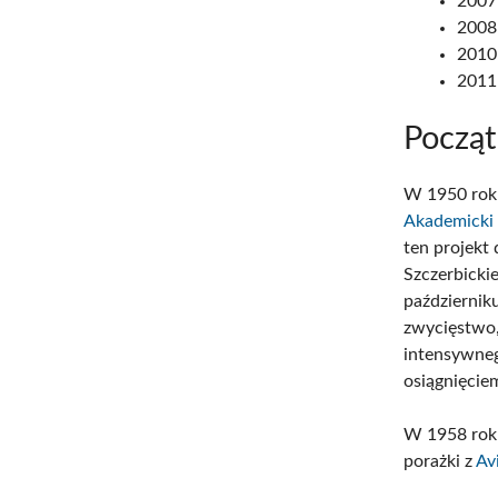
2007
2008
2010
2011
Począt
W 1950 roku
Akademicki
ten projekt
Szczerbicki
październik
zwycięstwo,
intensywneg
osiągnięcie
W 1958 roku
porażki z
Av