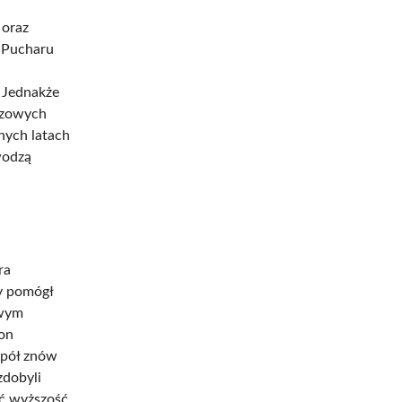
 oraz
o Pucharu
 Jednakże
czowych
jnych latach
wodzą
ra
y pomógł
owym
zon
spół znów
zdobyli
ać wyższość