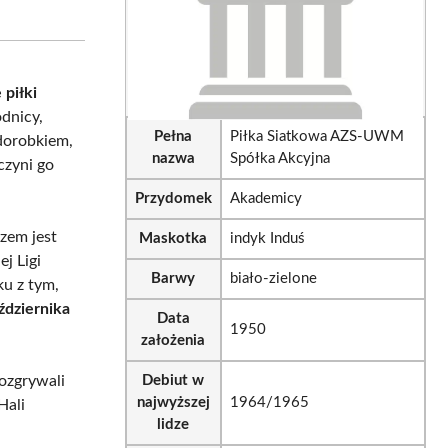
on
on
sApp
LinkedIn
Email
 piłki
dnicy,
Pełna
Piłka Siatkowa AZS-UWM
 dorobkiem,
nazwa
Spółka Akcyjna
 czyni go
Przydomek
Akademicy
zem jest
Maskotka
indyk Induś
ej Ligi
Barwy
biało-zielone
u z tym,
ździernika
Data
1950
założenia
Debiut w
rozgrywali
najwyższej
1964/1965
Hali
lidze