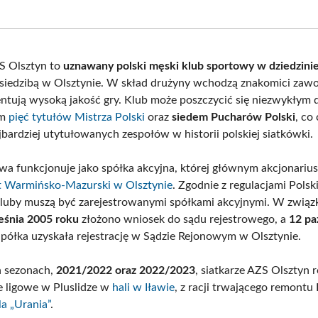
on
on
on
on
Facebook
X
Pinterest
What
(Twitter)
S Olsztyn to
uznawany polski męski klub sportowy w dziedzinie
siedzibą w Olsztynie. W skład drużyny wchodzą znakomici zawo
entują wysoką jakość gry. Klub może poszczycić się niezwykłym
ym
pięć tytułów Mistrza Polski
oraz
siedem Pucharów Polski
, co
jbardziej utytułowanych zespołów w historii polskiej siatkówki.
owa funkcjonuje jako spółka akcyjna, której głównym akcjonarius
t Warmińsko-Mazurski w Olsztynie
. Zgodnie z regulacjami Polski
kluby muszą być zarejestrowanymi spółkami akcyjnymi. W związk
eśnia 2005 roku
złożono wniosek do sądu rejestrowego, a
12 pa
półka uzyskała rejestrację w Sądzie Rejonowym w Olsztynie.
h sezonach,
2021/2022 oraz 2022/2023
, siatkarze AZS Olsztyn 
 ligowe w Pluslidze w
hali w Iławie
, z racji trwającego remontu 
a „Urania”
.