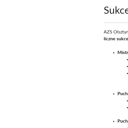
Sukc
AZS Olsztyn
liczne sukc
Mist
Puch
Puch