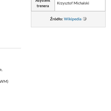
Asystent
Krzysztof Michalski
trenera
Źródło:
Wikipedia
e,
WM)