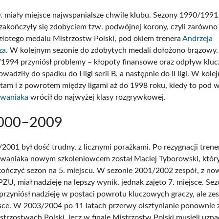
. miały miejsce najwspanialsze chwile klubu. Sezony 1990/1991
akończyły się zdobyciem tzw. podwójnej korony, czyli zarówn
i złotego medalu Mistrzostw Polski, pod okiem trenera
Andrzeja
za
. W kolejnym sezonie do zdobytych medali dołożono brązowy.
1994 przyniósł problemy – kłopoty finansowe oraz odpływ klu
wadziły do spadku do I ligi serii B, a następnie do II ligi. W kole
 tam i z powrotem między ligami aż do 1998 roku, kiedy to pod 
Iwaniaka
wrócił do najwyżej klasy rozgrywkowej.
2000–2009
2001 był dość trudny, z licznymi porażkami. Po rezygnacji trene
Iwaniaka nowym szkoleniowcem został Maciej Tyborowski, któr
kończyć sezon na 5. miejscu. W sezonie 2001/2002 zespół, z n
ZU, miał nadzieję na lepszy wynik, jednak zajęto 7. miejsce. Se
rzyniósł nadzieję w postaci powrotu kluczowych graczy, ale ze
ejsce. W 2003/2004 po 11 latach przerwy olsztynianie ponownie 
strzostwach Polski, lecz w finale Mistrzostw Polski musieli uzn