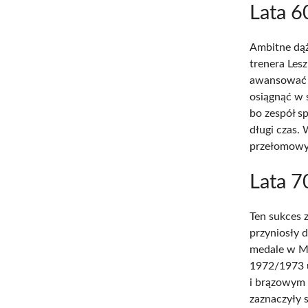
Lata 6
Ambitne dąż
trenera Lesz
awansować na
osiągnąć w 
bo zespół sp
długi czas.
przełomowy
Lata 7
Ten sukces 
przyniosły d
medale w Mi
1972/1973 u
i brązowym 
zaznaczyły