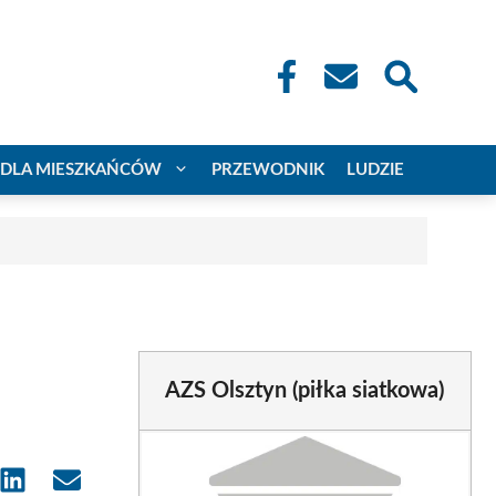
DLA MIESZKAŃCÓW
PRZEWODNIK
LUDZIE
AZS Olsztyn (piłka siatkowa)
e
Share
Share