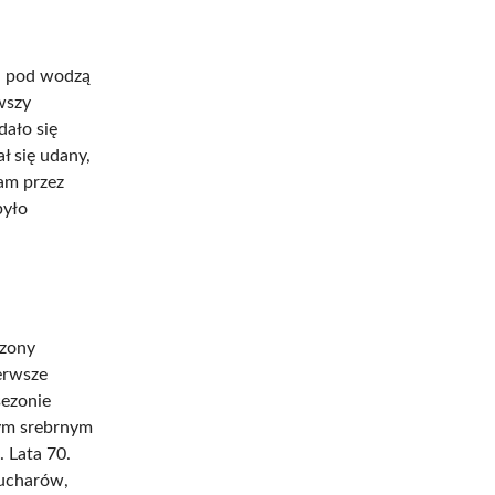
na pod wodzą
rwszy
dało się
ł się udany,
tam przez
było
ezony
ierwsze
sezonie
nym srebrnym
 Lata 70.
ucharów,