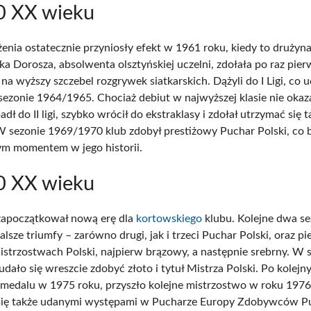
0 XX wieku
enia ostatecznie przyniosły efekt w 1961 roku, kiedy to druży
ka Dorosza, absolwenta olsztyńskiej uczelni, zdołała po raz pie
 wyższy szczebel rozgrywek siatkarskich. Dążyli do I Ligi, co u
sezonie 1964/1965. Chociaż debiut w najwyższej klasie nie okaza
adł do II ligi, szybko wrócił do ekstraklasy i zdołał utrzymać się 
 W sezonie 1969/1970 klub zdobył prestiżowy Puchar Polski, co 
m momentem w jego historii.
0 XX wieku
zapoczątkował nową erę dla
kortowskiego
klubu. Kolejne dwa s
alsze triumfy – zarówno drugi, jak i trzeci Puchar Polski, oraz p
strzostwach Polski, najpierw brązowy, a następnie srebrny. W 
dało się wreszcie zdobyć złoto i tytuł Mistrza Polski. Po kolej
medalu w 1975 roku, przyszło kolejne mistrzostwo w roku 1976.
 się także udanymi występami w Pucharze Europy Zdobywców P