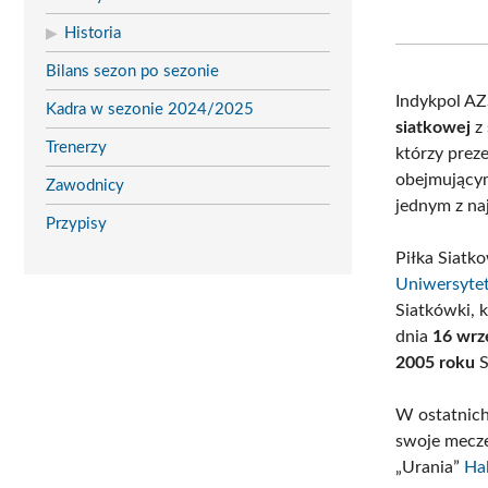
Historia
Bilans sezon po sezonie
Indykpol AZ
Kadra w sezonie 2024/2025
siatkowej
z 
Trenerzy
którzy prez
obejmując
Zawodnicy
jednym z na
Przypisy
Piłka Siatk
Uniwersyte
Siatkówki, 
dnia
16 wrz
2005 roku
S
W ostatnic
swoje mecze
„Urania”
Hal