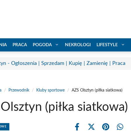
NIA
PRACA
POGODA
NEKROLOGI
LIFESTYLE
tyn - Ogłoszenia | Sprzedam | Kupię | Zamienię | Praca
a
/
Przewodnik
/
Kluby sportowe
/
AZS Olsztyn (piłka siatkowa)
Olsztyn (piłka siatkowa)
TOWE
Share
Share
Share
Shar