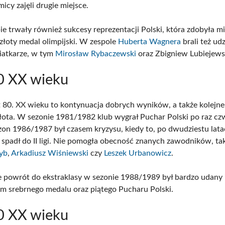
icy zajęli drugie miejsce.
ie trwały również sukcesy reprezentacji Polski, która zdobyła m
 złoty medal olimpijski. W zespole
Huberta Wagnera
brali też udz
siatkarze, w tym
Mirosław Rybaczewski
oraz Zbigniew Lubiejews
0 XX wieku
t 80. XX wieku to kontynuacja dobrych wyników, a także kolejne
łota. W sezonie 1981/1982 klub wygrał Puchar Polski po raz cz
ezon 1986/1987 był czasem kryzysu, kiedy to, po dwudziestu lata
ł spadł do II ligi. Nie pomogła obecność znanych zawodników, tak
yb
,
Arkadiusz Wiśniewski
czy
Leszek Urbanowicz
.
e powrót do ekstraklasy w sezonie 1988/1989 był bardzo udany 
em srebrnego medalu oraz piątego Pucharu Polski.
0 XX wieku