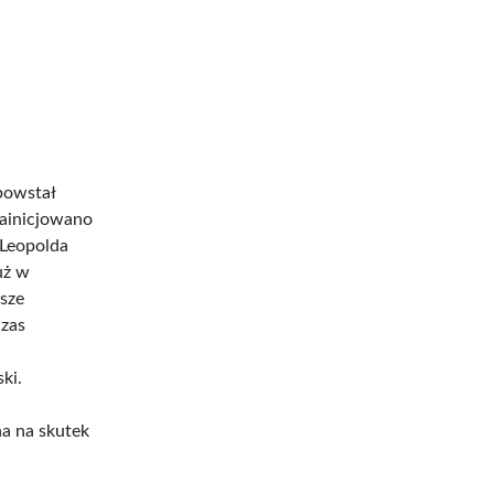
powstał
Zainicjowano
 Leopolda
uż w
wsze
czas
ki.
na na skutek