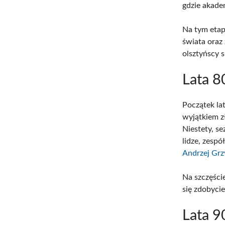
gdzie akadem
Na tym etap
świata oraz
olsztyńscy 
Lata 8
Początek la
wyjątkiem z
Niestety, s
lidze, zespó
Andrzej Grz
Na szczęści
się zdobyci
Lata 9