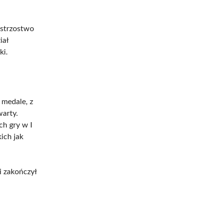
istrzostwo
iał
ki.
 medale, z
warty.
ch gry w I
ich jak
i zakończył