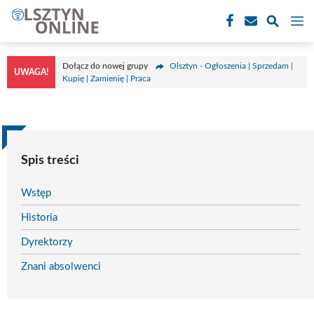
Przejdź
M
do
treści
Dołącz do nowej grupy
Olsztyn - Ogłoszenia | Sprzedam |
UWAGA!
Kupię | Zamienię | Praca
Spis treści
Wstęp
Historia
Dyrektorzy
Znani absolwenci