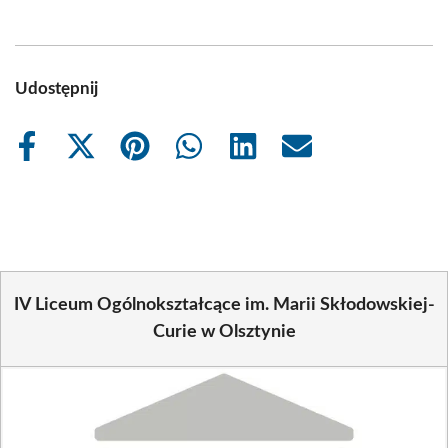
Udostępnij
Share
Share
Share
Share
Share
Share
on
on
on
on
on
on
Facebook
X
Pinterest
WhatsApp
LinkedIn
Email
(Twitter)
IV Liceum Ogólnokształcące im. Marii Skłodowskiej-
Curie w Olsztynie