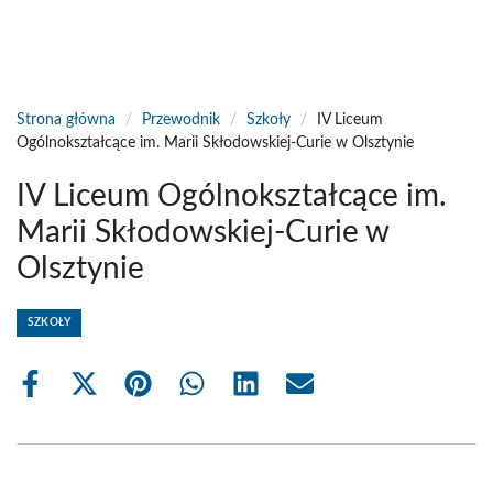
Strona główna
/
Przewodnik
/
Szkoły
/
IV Liceum
Ogólnokształcące im. Marii Skłodowskiej-Curie w Olsztynie
IV Liceum Ogólnokształcące im.
Marii Skłodowskiej-Curie w
Olsztynie
SZKOŁY
Share
Share
Share
Share
Share
Share
on
on
on
on
on
on
Facebook
X
Pinterest
WhatsApp
LinkedIn
Email
(Twitter)