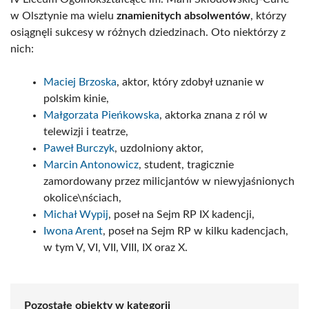
w Olsztynie ma wielu
znamienitych absolwentów
, którzy
osiągnęli sukcesy w różnych dziedzinach. Oto niektórzy z
nich:
Maciej Brzoska
, aktor, który zdobył uznanie w
polskim kinie,
Małgorzata Pieńkowska
, aktorka znana z ról w
telewizji i teatrze,
Paweł Burczyk
, uzdolniony aktor,
Marcin Antonowicz
, student, tragicznie
zamordowany przez milicjantów w niewyjaśnionych
okolice\nściach,
Michał Wypij
, poseł na Sejm RP IX kadencji,
Iwona Arent
, poseł na Sejm RP w kilku kadencjach,
w tym V, VI, VII, VIII, IX oraz X.
Pozostałe obiekty w kategorii