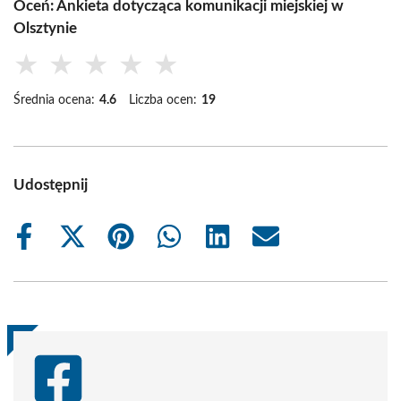
Oceń: Ankieta dotycząca komunikacji miejskiej w
Olsztynie
★
★
★
★
★
Średnia ocena:
4.6
Liczba ocen:
19
Udostępnij
Share
Share
Share
Share
Share
Share
on
on
on
on
on
on
Facebook
X
Pinterest
WhatsApp
LinkedIn
Email
(Twitter)