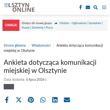
Przejdź
M
do
treści
Dołącz do nowej grupy
Olsztyn - Ogłoszenia | Sprzedam |
UWAGA!
Kupię | Zamienię | Praca
Strona główna
/
Wiadomości
/
Ankieta dotycząca komunikacji
miejskiej w Olsztynie
Ankieta dotycząca komunikacji
miejskiej w Olsztynie
Data dodania:
6 lipca 2026 r.
Share
Share
Share
Share
Share
Share
on
on
on
on
on
on
Facebook
X
Pinterest
WhatsApp
LinkedIn
Email