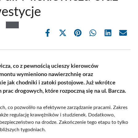
estycje
Share
Share
Share
Share
Share
Share
on
on
on
on
on
on
Facebook
X
Pinterest
WhatsApp
LinkedIn
Email
(Twitter)
wicza, co z pewnością ucieszy kierowców
remontu wymieniono nawierzchnię oraz
e jak chodniki i zatoki postojowe. Już wkrótce
prac drogowych, które rozpoczną się na ul. Barcza.
ch, co pozwoliło na efektywne zarządzanie pracami. Zakres
także regulację krawężników i studzienek. Dodatkowo,
ezpieczeństwo na drodze. Zakończenie tego etapu to tylko
bliższych tygodniach.