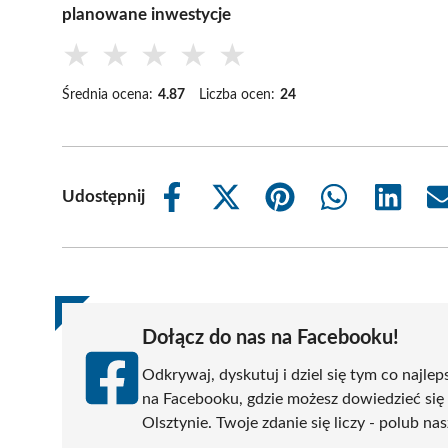
planowane inwestycje
★
★
★
★
★
Średnia ocena:
4.87
Liczba ocen:
24
Udostępnij
Share
Share
Share
Share
Share
on
on
on
on
on
Facebook
X
Pinterest
WhatsApp
LinkedIn
(Twitter)
Dołącz do nas na Facebooku!
Odkrywaj, dyskutuj i dziel się tym co najlep
na Facebooku, gdzie możesz dowiedzieć się
Olsztynie. Twoje zdanie się liczy - polub nas