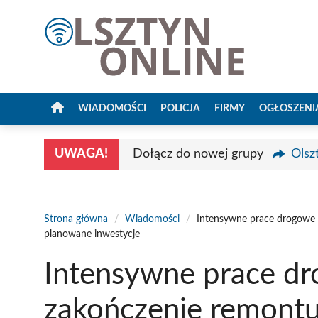
Przejdź
do
treści
WIADOMOŚCI
POLICJA
FIRMY
OGŁOSZENI
UWAGA!
Dołącz do nowej grupy
Olsz
Strona główna
/
Wiadomości
/
Intensywne prace drogowe w
planowane inwestycje
Intensywne prace dr
zakończenie remontu 