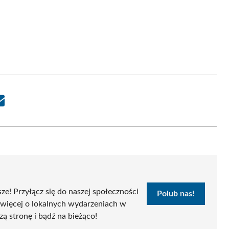
Share
on
Email
sze! Przyłącz się do naszej społeczności
Polub nas!
 więcej o lokalnych wydarzeniach w
zą stronę i bądź na bieżąco!