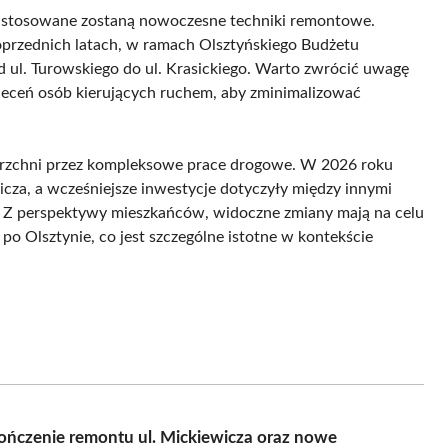
ny zastosowane zostaną nowoczesne techniki remontowe.
poprzednich latach, w ramach Olsztyńskiego Budżetu
 ul. Turowskiego do ul. Krasickiego. Warto zwrócić uwagę
oleceń osób kierujących ruchem, aby zminimalizować
erzchni przez kompleksowe prace drogowe. W 2026 roku
cza, a wcześniejsze inwestycje dotyczyły między innymi
ie. Z perspektywy mieszkańców, widoczne zmiany mają na celu
 Olsztynie, co jest szczególne istotne w kontekście
ończenie remontu ul. Mickiewicza oraz nowe