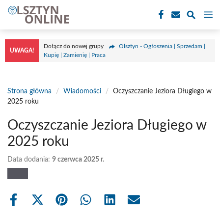
Przejdź
M
do
treści
Dołącz do nowej grupy
Olsztyn - Ogłoszenia | Sprzedam |
UWAGA!
Kupię | Zamienię | Praca
Strona główna
/
Wiadomości
/
Oczyszczanie Jeziora Długiego w
2025 roku
Oczyszczanie Jeziora Długiego w
2025 roku
Data dodania:
9 czerwca 2025 r.
Share
Share
Share
Share
Share
Share
on
on
on
on
on
on
Facebook
X
Pinterest
WhatsApp
LinkedIn
Email