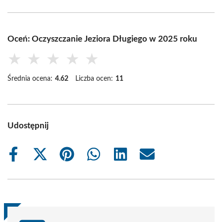
Oceń: Oczyszczanie Jeziora Długiego w 2025 roku
★
★
★
★
★
Średnia ocena:
4.62
Liczba ocen:
11
Udostępnij
Share
Share
Share
Share
Share
Share
on
on
on
on
on
on
Facebook
X
Pinterest
WhatsApp
LinkedIn
Email
(Twitter)