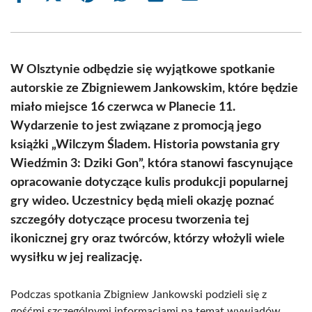
on
on
on
on
on
on
Facebook
X
Pinterest
WhatsApp
LinkedIn
Email
(Twitter)
W Olsztynie odbędzie się wyjątkowe spotkanie
autorskie ze Zbigniewem Jankowskim, które będzie
miało miejsce 16 czerwca w Planecie 11.
Wydarzenie to jest związane z promocją jego
książki „Wilczym Śladem. Historia powstania gry
Wiedźmin 3: Dziki Gon”, która stanowi fascynujące
opracowanie dotyczące kulis produkcji popularnej
gry wideo. Uczestnicy będą mieli okazję poznać
szczegóły dotyczące procesu tworzenia tej
ikonicznej gry oraz twórców, którzy włożyli wiele
wysiłku w jej realizację.
Podczas spotkania Zbigniew Jankowski podzieli się z
gośćmi szczególnymi informacjami na temat wywiadów,