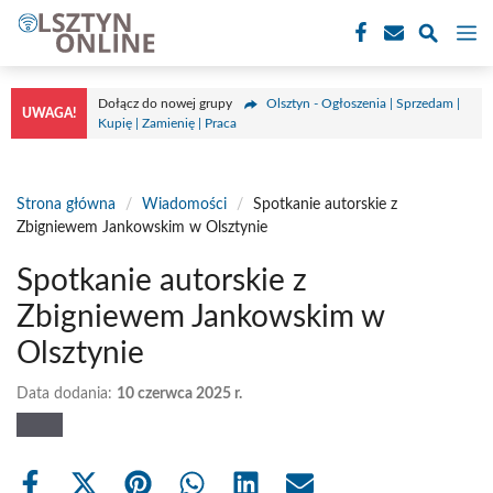
Przejdź
M
do
treści
Dołącz do nowej grupy
Olsztyn - Ogłoszenia | Sprzedam |
UWAGA!
Kupię | Zamienię | Praca
Strona główna
/
Wiadomości
/
Spotkanie autorskie z
Zbigniewem Jankowskim w Olsztynie
Spotkanie autorskie z
Zbigniewem Jankowskim w
Olsztynie
Data dodania:
10 czerwca 2025 r.
Share
Share
Share
Share
Share
Share