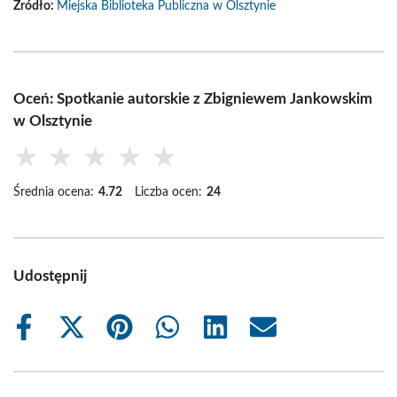
Źródło:
Miejska Biblioteka Publiczna w Olsztynie
Oceń: Spotkanie autorskie z Zbigniewem Jankowskim
w Olsztynie
★
★
★
★
★
Średnia ocena:
4.72
Liczba ocen:
24
Udostępnij
Share
Share
Share
Share
Share
Share
on
on
on
on
on
on
Facebook
X
Pinterest
WhatsApp
LinkedIn
Email
(Twitter)