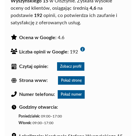
Wyszyńskiego 15
w Olsztynie. Zyskała wysokie
oceny od klientów, osiągając średnią
4,6
na
podstawie
192
opinii, co potwierdza ich zaufanie i
satysfakcję z oferowanych usług.
Ocena w Google:
4.6
Liczba opinii w Google:
192
Czytaj opinie:
Zobacz profil
Strona www:
Pokaż stronę
Numer telefonu:
Pokaż numer
Godziny otwarcia:
Poniedziałek:
09:00–17:00
Wtorek:
09:00–17:00