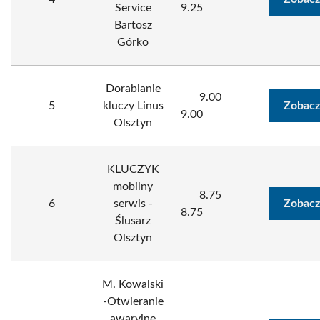
Service
9.25
Bartosz
Górko
Dorabianie
9.00
5
kluczy Linus
Zobacz
9.00
Olsztyn
KLUCZYK
mobilny
8.75
6
serwis -
Zobacz
8.75
Ślusarz
Olsztyn
M. Kowalski
-Otwieranie
awaryjne