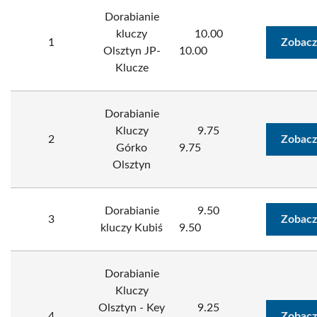
Dorabianie
kluczy
10.00
1
Zobacz
Olsztyn JP-
10.00
Klucze
Dorabianie
Kluczy
9.75
2
Zobacz
Górko
9.75
Olsztyn
Dorabianie
9.50
3
Zobacz
kluczy Kubiś
9.50
Dorabianie
Kluczy
Olsztyn - Key
9.25
4
Zobacz