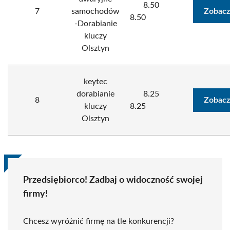
8.50
7
samochodów
Zobacz
8.50
-Dorabianie
kluczy
Olsztyn
keytec
dorabianie
8.25
8
Zobacz
kluczy
8.25
Olsztyn
Przedsiębiorco! Zadbaj o widoczność swojej
firmy!
Chcesz wyróżnić firmę na tle konkurencji?