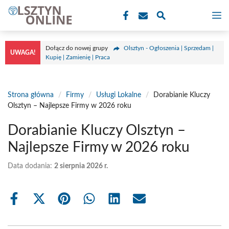
Przejdź
M
do
treści
Dołącz do nowej grupy
Olsztyn - Ogłoszenia | Sprzedam |
UWAGA!
Kupię | Zamienię | Praca
Strona główna
/
Firmy
/
Usługi Lokalne
/
Dorabianie Kluczy
Olsztyn – Najlepsze Firmy w 2026 roku
Dorabianie Kluczy Olsztyn –
Najlepsze Firmy w 2026 roku
Data dodania:
2 sierpnia 2026 r.
Share
Share
Share
Share
Share
Share
on
on
on
on
on
on
Facebook
X
Pinterest
WhatsApp
LinkedIn
Email
(Twitter)