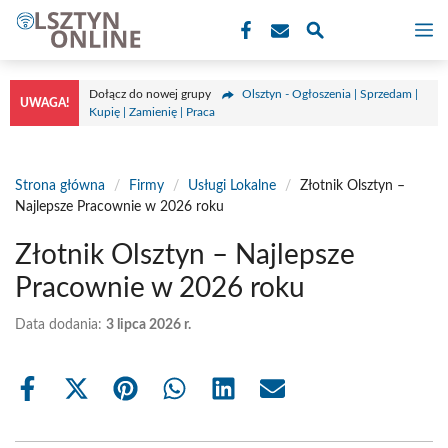
Przejdź
M
do
treści
Dołącz do nowej grupy
Olsztyn - Ogłoszenia | Sprzedam |
UWAGA!
Kupię | Zamienię | Praca
Strona główna
/
Firmy
/
Usługi Lokalne
/
Złotnik Olsztyn –
Najlepsze Pracownie w 2026 roku
Złotnik Olsztyn – Najlepsze
Pracownie w 2026 roku
Data dodania:
3 lipca 2026 r.
Share
Share
Share
Share
Share
Share
on
on
on
on
on
on
Facebook
X
Pinterest
WhatsApp
LinkedIn
Email
(Twitter)