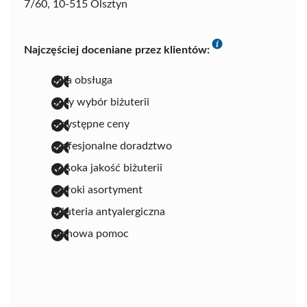
7/60, 10-515 Olsztyn
Najczęściej doceniane przez klientów:
miła obsługa
duży wybór biżuterii
przystępne ceny
profesjonalne doradztwo
wysoka jakość biżuterii
szeroki asortyment
biżuteria antyalergiczna
fachowa pomoc