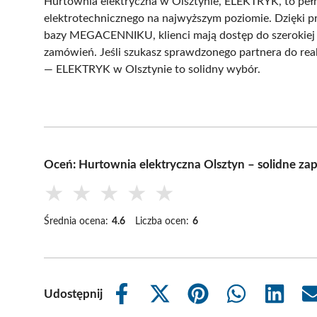
Hurtownia elektryczna w Olsztynie, ELEKTRYK, to pełne
elektrotechnicznego na najwyższym poziomie. Dzięki pr
bazy MEGACENNIKU, klienci mają dostęp do szerokiej g
zamówień. Jeśli szukasz sprawdzonego partnera do rea
— ELEKTRYK w Olsztynie to solidny wybór.
Oceń: Hurtownia elektryczna Olsztyn – solidne za
★
★
★
★
★
Średnia ocena:
4.6
Liczba ocen:
6
Udostępnij
Share
Share
Share
Share
Share
on
on
on
on
on