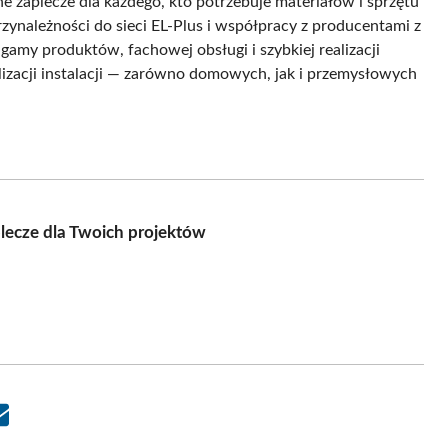
 zaplecze dla każdego, kto potrzebuje materiałów i sprzętu
zynależności do sieci EL-Plus i współpracy z producentami z
amy produktów, fachowej obsługi i szybkiej realizacji
lizacji instalacji — zarówno domowych, jak i przemysłowych
plecze dla Twoich projektów
Share
on