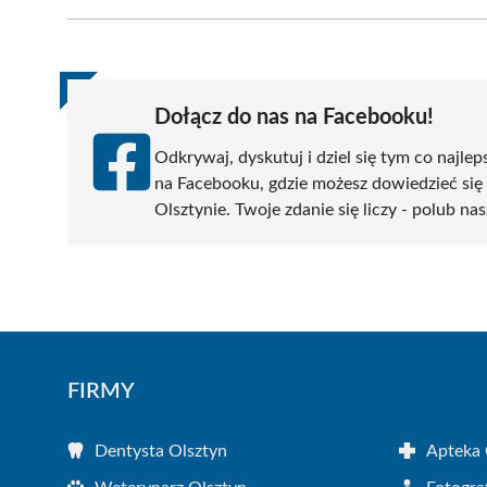
Facebook
X
Pinterest
WhatsApp
LinkedIn
(Twitter)
Dołącz do nas na Facebooku!
Odkrywaj, dyskutuj i dziel się tym co najlep
na Facebooku, gdzie możesz dowiedzieć się
Olsztynie. Twoje zdanie się liczy - polub nas
FIRMY
Dentysta Olsztyn
Apteka 