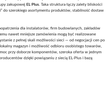
grupy zakupowej
EL Plus
. Taka struktura łączy zalety bliskości
ęki” do szerokiego asortymentu produktów, stabilność dostaw
aopatrzenia dla instalatorów, firm budowlanych, zakładów
 temu nawet mniejsze zamówienia mogą być realizowane
stanie z pełnej skali możliwości sieci — od negocjacji cen po
 lokalny magazyn i możliwość odbioru osobistego towarów,
pomoc przy doborze komponentów, szeroka oferta w jednym
oducentów dzięki powiązaniu z siecią EL-Plus i bazą