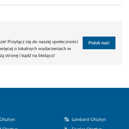
Email
sze! Przyłącz się do naszej społeczności
Polub nas!
 więcej o lokalnych wydarzeniach w
zą stronę i bądź na bieżąco!
Olsztyn
Lombard Olsztyn