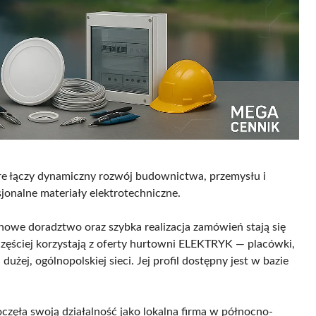
óre łączy dynamiczny rozwój budownictwa, przemysłu i
jonalne materiały elektrotechniczne.
owe doradztwo oraz szybka realizacja zamówień stają się
częściej korzystają z oferty hurtowni ELEKTRYK — placówki,
użej, ogólnopolskiej sieci. Jej profil dostępny jest w bazie
częła swoją działalność jako lokalna firma w północno-