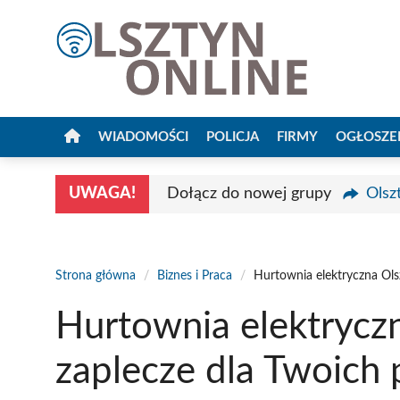
Przejdź
do
treści
WIADOMOŚCI
POLICJA
FIRMY
OGŁOSZE
UWAGA!
Dołącz do nowej grupy
Olsz
Strona główna
/
Biznes i Praca
/
Hurtownia elektryczna Ols
Hurtownia elektryczn
zaplecze dla Twoich