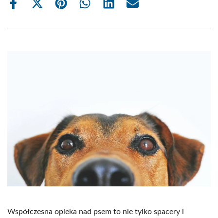
Share
Share
Share
Share
Share
Share
on
on
on
on
on
on
Facebook
X
Pinterest
WhatsApp
LinkedIn
Email
(Twitter)
Współczesna opieka nad psem to nie tylko spacery i