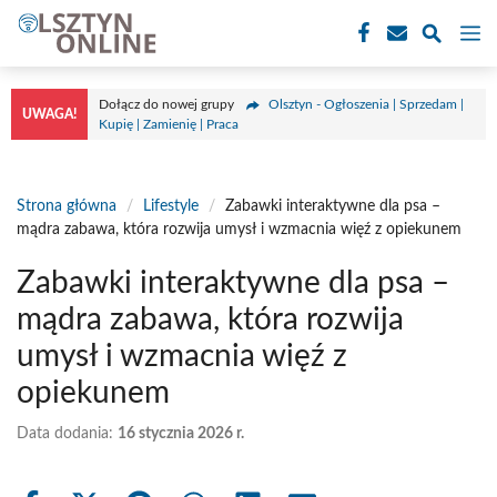
Przejdź
M
do
treści
Dołącz do nowej grupy
Olsztyn - Ogłoszenia | Sprzedam |
UWAGA!
Kupię | Zamienię | Praca
Strona główna
/
Lifestyle
/
Zabawki interaktywne dla psa –
mądra zabawa, która rozwija umysł i wzmacnia więź z opiekunem
Zabawki interaktywne dla psa –
mądra zabawa, która rozwija
umysł i wzmacnia więź z
opiekunem
Data dodania:
16 stycznia 2026 r.