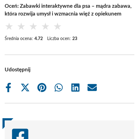
Oceń: Zabawki interaktywne dla psa – mądra zabawa,
która rozwija umysł i wzmacnia więź z opiekunem
★
★
★
★
★
Średnia ocena:
4.72
Liczba ocen:
23
Udostępnij
Share
Share
Share
Share
Share
Share
on
on
on
on
on
on
Facebook
X
Pinterest
WhatsApp
LinkedIn
Email
(Twitter)