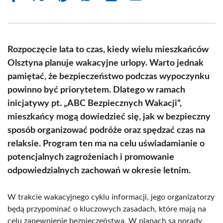
on
on
on
on
on
on
Facebook
X
Pinterest
WhatsApp
LinkedIn
Email
(Twitter)
Rozpoczęcie lata to czas, kiedy wielu mieszkańców
Olsztyna planuje wakacyjne urlopy. Warto jednak
pamiętać, że bezpieczeństwo podczas wypoczynku
powinno być priorytetem. Dlatego w ramach
inicjatywy pt. „ABC Bezpiecznych Wakacji”,
mieszkańcy mogą dowiedzieć się, jak w bezpieczny
sposób organizować podróże oraz spędzać czas na
relaksie. Program ten ma na celu uświadamianie o
potencjalnych zagrożeniach i promowanie
odpowiedzialnych zachowań w okresie letnim.
W trakcie wakacyjnego cyklu informacji, jego organizatorzy
będą przypominać o kluczowych zasadach, które mają na
celu zapewnienie bezpieczeństwa. W planach są porady