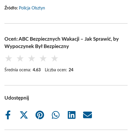
Źródło:
Policja Olsztyn
Oceń: ABC Bezpiecznych Wakacji – Jak Sprawić, by
Wypoczynek Był Bezpieczny
★
★
★
★
★
Średnia ocena:
4.63
Liczba ocen:
24
Udostępnij
Share
Share
Share
Share
Share
Share
on
on
on
on
on
on
Facebook
X
Pinterest
WhatsApp
LinkedIn
Email
(Twitter)