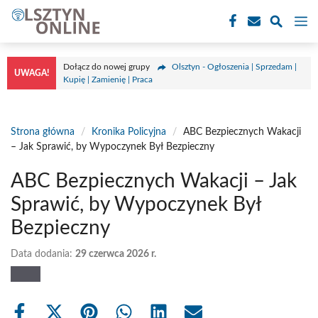
Przejdź
M
do
treści
Dołącz do nowej grupy
Olsztyn - Ogłoszenia | Sprzedam |
UWAGA!
Kupię | Zamienię | Praca
Strona główna
/
Kronika Policyjna
/
ABC Bezpiecznych Wakacji
– Jak Sprawić, by Wypoczynek Był Bezpieczny
ABC Bezpiecznych Wakacji – Jak
Sprawić, by Wypoczynek Był
Bezpieczny
Data dodania:
29 czerwca 2026 r.
Share
Share
Share
Share
Share
Share