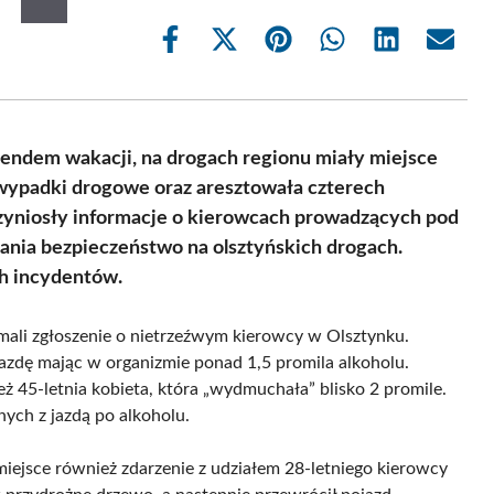
Share
Share
Share
Share
Share
Share
on
on
on
on
on
on
Facebook
X
Pinterest
WhatsApp
LinkedIn
Email
(Twitter)
ndem wakacji, na drogach regionu miały miejsce
 wypadki drogowe oraz aresztowała czterech
yniosły informacje o kierowcach prowadzących pod
ania bezpieczeństwo na olsztyńskich drogach.
h incydentów.
ymali zgłoszenie o nietrzeźwym kierowcy w Olsztynku.
azdę mając w organizmie ponad 1,5 promila alkoholu.
ż 45-letnia kobieta, która „wydmuchała” blisko 2 promile.
nych z jazdą po alkoholu.
iejsce również zdarzenie z udziałem 28-letniego kierowcy