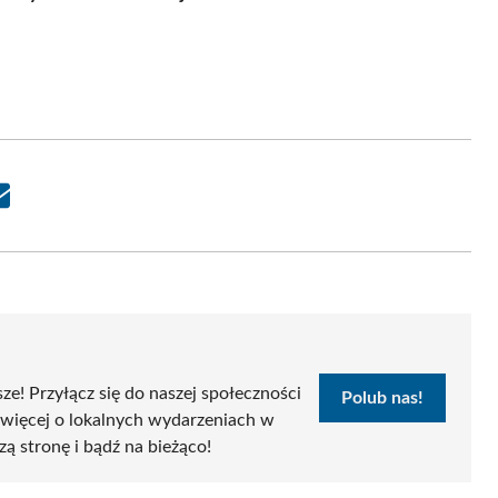
Share
on
Email
sze! Przyłącz się do naszej społeczności
Polub nas!
 więcej o lokalnych wydarzeniach w
zą stronę i bądź na bieżąco!