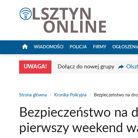
Przejdź
do
treści
WIADOMOŚCI
POLICJA
FIRMY
OGŁOSZENI
UWAGA!
Dołącz do nowej grupy
Olsz
Strona główna
/
Kronika Policyjna
/
Bezpieczeństwo na dro
Bezpieczeństwo na d
pierwszy weekend wa