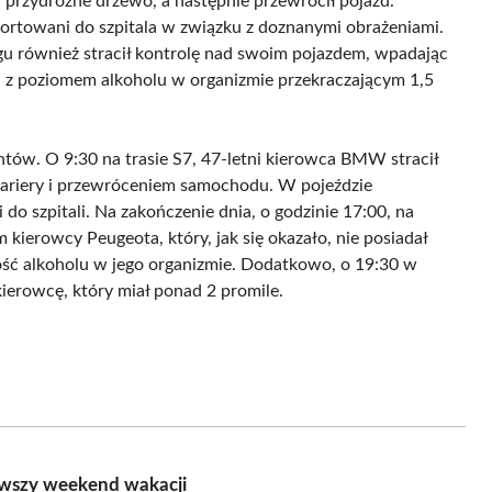
w przydrożne drzewo, a następnie przewrócił pojazd.
sportowani do szpitala w związku z doznanymi obrażeniami.
ągu również stracił kontrolę nad swoim pojazdem, wpadając
y, z poziomem alkoholu w organizmie przekraczającym 1,5
ntów. O 9:30 na trasie S7, 47-letni kierowca BMW stracił
ariery i przewróceniem samochodu. W pojeździe
do szpitali. Na zakończenie dnia, o godzinie 17:00, na
em kierowcy Peugeota, który, jak się okazało, nie posiadał
ść alkoholu w jego organizmie. Dodatkowo, o 19:30 w
kierowcę, który miał ponad 2 promile.
rwszy weekend wakacji