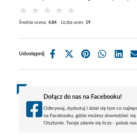
★
★
★
★
★
Średnia ocena:
4.84
Liczba ocen:
19
Udostępnij
Share
Share
Share
Share
Share
on
on
on
on
on
Facebook
X
Pinterest
WhatsApp
LinkedIn
(Twitter)
Dołącz do nas na Facebooku!
Odkrywaj, dyskutuj i dziel się tym co najlep
na Facebooku, gdzie możesz dowiedzieć się
Olsztynie. Twoje zdanie się liczy - polub nas