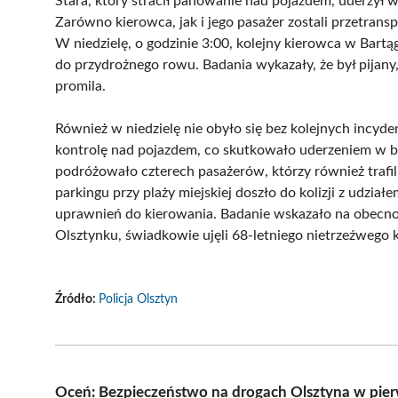
Stara, który stracił panowanie nad pojazdem, uderzył 
Zarówno kierowca, jak i jego pasażer zostali przetran
W niedzielę, o godzinie 3:00, kolejny kierowca w Bart
do przydrożnego rowu. Badania wykazały, że był pijan
promila.
Również w niedzielę nie obyło się bez kolejnych incyde
kontrolę nad pojazdem, co skutkowało uderzeniem w b
podróżowało czterech pasażerów, którzy również trafili 
parkingu przy plaży miejskiej doszło do kolizji z udział
uprawnień do kierowania. Badanie wskazało na obecno
Olsztynku, świadkowie ujęli 68-letniego nietrzeźwego 
Źródło:
Policja Olsztyn
Oceń: Bezpieczeństwo na drogach Olsztyna w pie