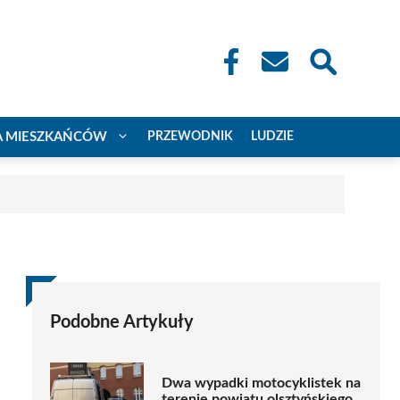
A MIESZKAŃCÓW
PRZEWODNIK
LUDZIE
Podobne Artykuły
Dwa wypadki motocyklistek na
terenie powiatu olsztyńskiego