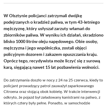
(Twitter)
W Olsztynie policjanci zatrzymali dwójkę
podejrzanych o kradzież paliwa, w tym 43-letniego
mężczyznę, który usłyszał zarzuty włamań do
zbiorników paliwa. W wyniku ich działań, skradziono
blisko 1000 litrów oleju napędowego. Obie osoby,
mężczyzna i jego wspólniczka, zostali objęci
policyjnym dozorem i zakazem opuszczania kraju.
Oprócz tego, recydywista może liczyć się z surową
karą, sięgającą nawet 15 lat pozbawienia wolności.
Do zatrzymania doszło w nocy z 24 na 25 czerwca, kiedy to
policjant prowadzący patrol zauważył zaparkowanego
Citroena oraz stojącą obok kobietę. W trakcie interwencji
odkryto, że pojazd był załadowany kanistrami na paliwo, z
których cztery były pełne. Ponadto, w samochodzie