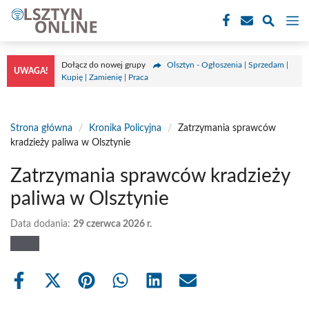
Przejdź
M
do
treści
Dołącz do nowej grupy
Olsztyn - Ogłoszenia | Sprzedam |
UWAGA!
Kupię | Zamienię | Praca
Strona główna
/
Kronika Policyjna
/
Zatrzymania sprawców
kradzieży paliwa w Olsztynie
Zatrzymania sprawców kradzieży
paliwa w Olsztynie
Data dodania:
29 czerwca 2026 r.
Share
Share
Share
Share
Share
Share
on
on
on
on
on
on
Facebook
X
Pinterest
WhatsApp
LinkedIn
Email