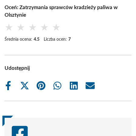
Oceń: Zatrzymania sprawców kradzieży paliwa w
Olsztynie
★
★
★
★
★
Średnia ocena:
4.5
Liczba ocen:
7
Udostępnij
Share
Share
Share
Share
Share
Share
on
on
on
on
on
on
Facebook
X
Pinterest
WhatsApp
LinkedIn
Email
(Twitter)