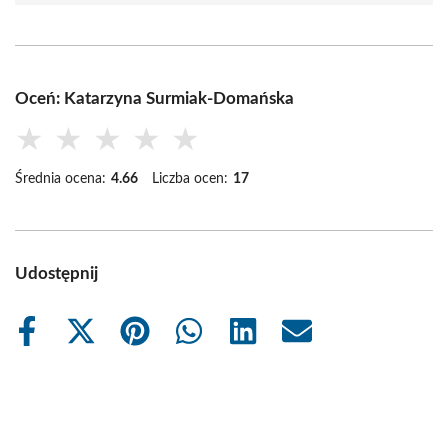
Oceń: Katarzyna Surmiak-Domańska
★
★
★
★
★
Średnia ocena:
4.66
Liczba ocen:
17
Udostępnij
Share
Share
Share
Share
Share
Share
on
on
on
on
on
on
Facebook
X
Pinterest
WhatsApp
LinkedIn
Email
(Twitter)