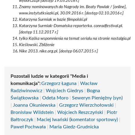
wyborcza.pl [dostęp 19.05.2016 r.]
Znamy nominowanych do Nagrody im. Beaty Pawlak / [online],
www.instytutksiazki.pl, 30.09.2016 r. [dostęp 02.10.2016 r.]
Katarzyna Surmiak w bazie filmpolski.pl
Katarzyna Surmiak-Domańska reporterka. conradfestival.pl.
[dostęp 11.12.2017 r.]
tylko Kaśka wspomnienia na temat serialu na stronie nostalgia.pl
Kieślowski. Zbliżenie
Nike 2013. nike.org.pl. [dostęp 06.07.2015 r.]
Pozostali ludzie w kategorii "Media i
komunikacja":
Grzegorz Łaguna
|
Wacław
Radziwinowicz
|
Wojciech Giedrys
|
Bogna
Świątkowska
|
Odeta Moro
|
Seweryn Pieniężny (syn)
|
Joanna Okuniewska
|
Grzegorz Wierzchołowski
|
Bronisław Wildstein
|
Wojciech Reszczyński
|
Piotr
Bałtroczyk
|
Maciej Iwański (komentator sportowy)
|
Paweł Pochwała
|
Maria Giedz-Grudnicka