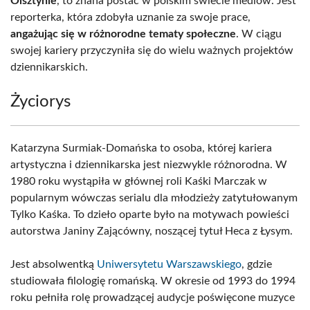
Olsztynie
, to znana postać w polskim świecie mediów. Jest
reporterka, która zdobyła uznanie za swoje prace,
angażując się w różnorodne tematy społeczne
. W ciągu
swojej kariery przyczyniła się do wielu ważnych projektów
dziennikarskich.
Życiorys
Katarzyna Surmiak-Domańska to osoba, której kariera
artystyczna i dziennikarska jest niezwykle różnorodna. W
1980 roku wystąpiła w głównej roli Kaśki Marczak w
popularnym wówczas serialu dla młodzieży zatytułowanym
Tylko Kaśka. To dzieło oparte było na motywach powieści
autorstwa Janiny Zającówny, noszącej tytuł Heca z Łysym.
Jest absolwentką
Uniwersytetu Warszawskiego
, gdzie
studiowała filologię romańską. W okresie od 1993 do 1994
roku pełniła rolę prowadzącej audycje poświęcone muzyce