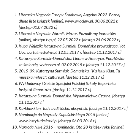
Literacka Nagroda Europy Środkowej Angelus 2022. Poznaj
długą listę książek [online], www.wroclaw.pl, 30.06.2022 r.
[dostęp 01.07.2022 r.]
Literacka Nagroda Warmii i Mazur. Poznaliśmy laureatów
[online], olsztyn.tvp.pl, 22.05.2022 r. [dostęp 24.06.2022 r.]
Kuba Wajdzik: Katarzyna Surmiak-Domańska prowadzącą Hot
Doc. portalmedialny.pl, 12.05.2017 r. [dostęp 11.12.2017 r.]
Katarzyna Surmiak-Domańska: Lincze w Ameryce. Pocztówka
ze śmiercią. wyborcza.pl, 02.09.2015 r. [dostęp 11.12.2017 r.]
2015-09: Katarzyna Surmiak-Domańska, "Ku Klux Klan. Tu
mieszka miłość.". culture.pl. [dostęp 11.12.2017 r.]
Wykładowcy i Goście Specjalni Polskiej Szkoły Reportażu.
Instytut Reportażu. [dostęp 11.12.2017 r.]
Katarzyna Surmiak-Domańska. Wydawnictwo Czarne. [dostęp
11.12.2017 r.]
Ku-klux-klan. Tady bydlí láska. absynt.sk. [dostęp 11.12.2017 r.]
Nominacje do Nagrody Kapuścińskiego 2015 [online],
www.instytutksiazki.pl [dostęp 06.03.2016 r.]
Nagroda Nike 2016 – nominacje. Oto 20 książek roku [online],