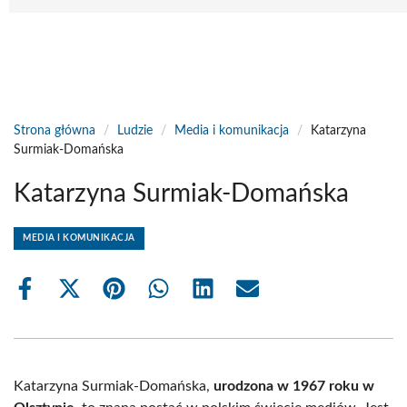
Strona główna
/
Ludzie
/
Media i komunikacja
/
Katarzyna
Surmiak-Domańska
Katarzyna Surmiak-Domańska
MEDIA I KOMUNIKACJA
Share
Share
Share
Share
Share
Share
on
on
on
on
on
on
Facebook
X
Pinterest
WhatsApp
LinkedIn
Email
(Twitter)
Katarzyna Surmiak-Domańska,
urodzona w 1967 roku w