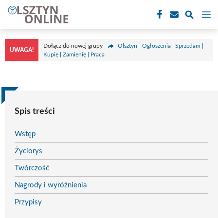
Przejdź
M
do
treści
Dołącz do nowej grupy
Olsztyn - Ogłoszenia | Sprzedam |
UWAGA!
Kupię | Zamienię | Praca
Spis treści
Wstęp
Życiorys
Twórczość
Nagrody i wyróżnienia
Przypisy