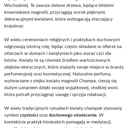
Wschodniej. Te zawsze zielone drzewa, będące bliskimi
krewniakami magnolii, przyciągają wzrok pięknymi,
dekoracyjnymi kwiatami, które wzbogacają otaczający
krajobraz.
W wielu ceremoniach religijnych i praktykach duchowych
odgrywają istotną rolę, będąc często składane w ofierze na
ołtarzach w domach i świątyniach jako wyraz czci dla
bóstw. Kwiaty te są również źródłem wartościowych
olejków eterycznych, które znalazły swoje miejsce w branży
perfumeryjnej oraz kosmetycznej. Naturalne perfumy,
wytwarzane z olejku kwiatu magnolii Champa, cieszą się
dużym uznaniem dzięki swojej wyjątkowej, słodkiej woni,
która potrafi przyciągnąć uwagę i sprzyja relaksacji.
W wielu tradycyjnych rytuałach kwiaty champak stanowią
symbol
czystości
oraz
duchowego oświecenia
. W
kontekście praktyk hinduskich pomagają w medytacji,