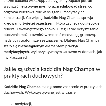
Liczne badania wskazują, że przyjemny zapach potrafi
wyciszyć negatywne myśli oraz zredukować stres
, co
odgrywa kluczową rolę w osiąganiu medytacyjnej
koncentracji. Co więcej, kadzidło Nag Champa sprzyja
kreowaniu świętej przestrzeni
, która zachęca do głębokiej
refleksji i wewnętrznego spokoju. Regularne oczyszczanie
otoczenia może również wzmocnić medytację grupową,
nadając rytuałom szersze znaczenie. Dlatego Nag Champa
stało się
niezastąpionym elementem praktyk
medytacyjnych
, wykorzystywanym zarówno w domach, jak
i w klasztorach.
Jakie są użycia kadzidła Nag Champa w
praktykach duchowych?
Kadzidło
Nag Champa
ma ogromne znaczenie w praktykach
duchowych. Wykorzystywane jest w czasie:
medytacji,