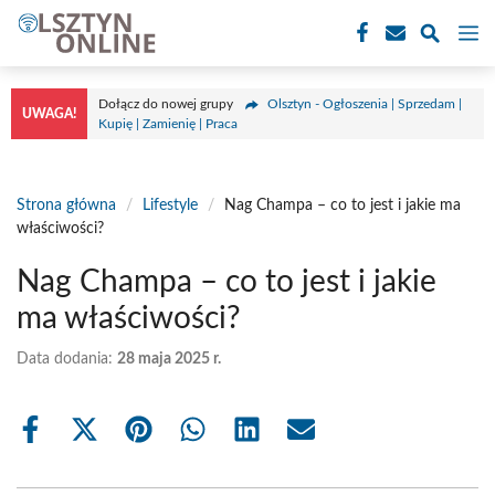
Przejdź
M
do
treści
Dołącz do nowej grupy
Olsztyn - Ogłoszenia | Sprzedam |
UWAGA!
Kupię | Zamienię | Praca
Strona główna
/
Lifestyle
/
Nag Champa – co to jest i jakie ma
właściwości?
Nag Champa – co to jest i jakie
ma właściwości?
Data dodania:
28 maja 2025 r.
Share
Share
Share
Share
Share
Share
on
on
on
on
on
on
Facebook
X
Pinterest
WhatsApp
LinkedIn
Email
(Twitter)