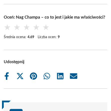
Oceń: Nag Champa – co to jest i jakie ma właściwości?
★
★
★
★
★
Średnia ocena:
4.69
Liczba ocen:
9
Udostępnij
Share
Share
Share
Share
Share
Share
on
on
on
on
on
on
Facebook
X
Pinterest
WhatsApp
LinkedIn
Email
(Twitter)