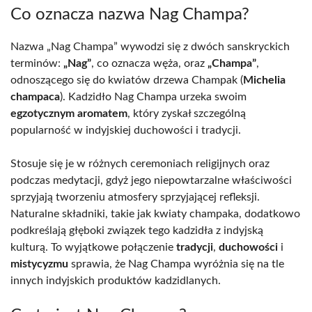
Co oznacza nazwa Nag Champa?
Nazwa „Nag Champa” wywodzi się z dwóch sanskryckich
terminów:
„Nag”
, co oznacza węża, oraz
„Champa”
,
odnoszącego się do kwiatów drzewa Champak (
Michelia
champaca
). Kadzidło Nag Champa urzeka swoim
egzotycznym aromatem
, który zyskał szczególną
popularność w indyjskiej duchowości i tradycji.
Stosuje się je w różnych ceremoniach religijnych oraz
podczas medytacji, gdyż jego niepowtarzalne właściwości
sprzyjają tworzeniu atmosfery sprzyjającej refleksji.
Naturalne składniki, takie jak kwiaty champaka, dodatkowo
podkreślają głęboki związek tego kadzidła z indyjską
kulturą. To wyjątkowe połączenie
tradycji
,
duchowości
i
mistycyzmu
sprawia, że Nag Champa wyróżnia się na tle
innych indyjskich produktów kadzidlanych.