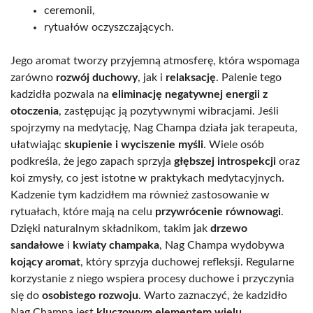
ceremonii,
rytuałów oczyszczających.
Jego aromat tworzy przyjemną atmosferę, która wspomaga
zarówno
rozwój duchowy
, jak i
relaksację
. Palenie tego
kadzidła pozwala na
eliminację negatywnej energii z
otoczenia
, zastępując ją pozytywnymi wibracjami. Jeśli
spojrzymy na medytację, Nag Champa działa jak terapeuta,
ułatwiając
skupienie i wyciszenie myśli
. Wiele osób
podkreśla, że jego zapach sprzyja
głębszej introspekcji
oraz
koi zmysły, co jest istotne w praktykach medytacyjnych.
Kadzenie tym kadzidłem ma również zastosowanie w
rytuałach, które mają na celu
przywrócenie równowagi
.
Dzięki naturalnym składnikom, takim jak
drzewo
sandałowe
i
kwiaty champaka
, Nag Champa wydobywa
kojący aromat
, który sprzyja duchowej refleksji. Regularne
korzystanie z niego wspiera procesy duchowe i przyczynia
się do
osobistego rozwoju
. Warto zaznaczyć, że kadzidło
Nag Champa jest
kluczowym elementem wielu