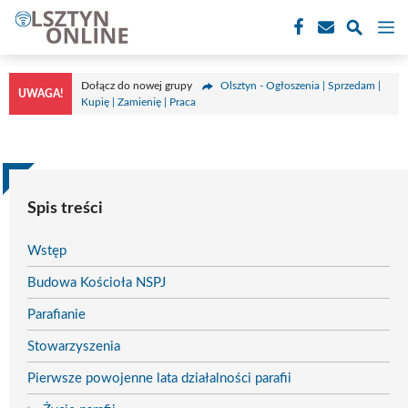
Przejdź
M
do
treści
Dołącz do nowej grupy
Olsztyn - Ogłoszenia | Sprzedam |
UWAGA!
Kupię | Zamienię | Praca
Spis treści
Wstęp
Budowa Kościoła NSPJ
Parafianie
Stowarzyszenia
Pierwsze powojenne lata działalności parafii