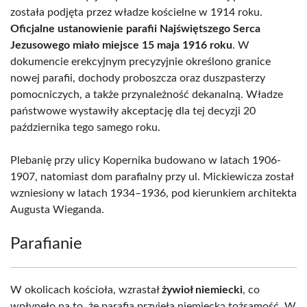
została podjęta przez władze kościelne w 1914 roku.
Oficjalne ustanowienie parafii Najświętszego Serca
Jezusowego miało miejsce 15 maja 1916 roku
. W
dokumencie erekcyjnym precyzyjnie określono granice
nowej parafii, dochody proboszcza oraz duszpasterzy
pomocniczych, a także przynależność dekanalną. Władze
państwowe wystawiły akceptację dla tej decyzji 20
października tego samego roku.
Plebanię przy ulicy Kopernika budowano w latach 1906-
1907, natomiast dom parafialny przy ul. Mickiewicza został
wzniesiony w latach 1934–1936, pod kierunkiem architekta
Augusta Wieganda.
Parafianie
W okolicach kościoła, wzrastał
żywioł niemiecki
, co
wpłynęło na to, że parafia przyjęła niemiecką tożsamość. W