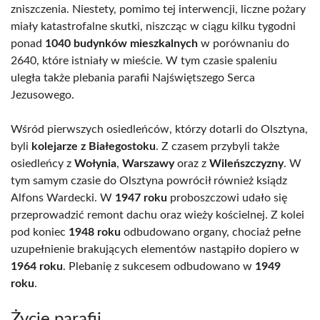
zniszczenia. Niestety, pomimo tej interwencji, liczne pożary
miały katastrofalne skutki, niszcząc w ciągu kilku tygodni
ponad
1040 budynków mieszkalnych
w porównaniu do
2640, które istniały w mieście. W tym czasie spaleniu
uległa także plebania parafii Najświętszego Serca
Jezusowego.
Wśród pierwszych osiedleńców, którzy dotarli do Olsztyna,
byli
kolejarze z Białegostoku
. Z czasem przybyli także
osiedleńcy z
Wołynia
,
Warszawy
oraz z
Wileńszczyzny
. W
tym samym czasie do Olsztyna powrócił również ksiądz
Alfons Wardecki. W
1947 roku
proboszczowi udało się
przeprowadzić remont dachu oraz wieży kościelnej. Z kolei
pod koniec
1948 roku
odbudowano organy, chociaż pełne
uzupełnienie brakujących elementów nastąpiło dopiero w
1964 roku
. Plebanię z sukcesem odbudowano w
1949
roku
.
Życie parafii