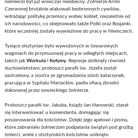
niemiecki był już wówczas nieobecny. Żołnierze Armii
Czerwonej brutalnie atakowali bezbronnych cywilów,
wdrażając politykę przemocy wobec kobiet, niezależnie od
ich narodowości, co obejmowało także Polki oraz Rosjanki,
które wcześniej zostały wywiezione do pracy w Niemczech.
Tysiące olsztynian było wywożonych w towarowych
wagonach do przymusowej pracy w odległych miejscach,
takich jak
Workuta
i
Kołymy
. Represje dotknęły również
duchowieństwo; proboszcz parafii św. Józefa został
zastrzelony, a siostra ze zgromadzenia sióstr katarzynek,
pracująca w Szpitalu Mariackim, padła ofiarą zbrodni
dokonanej przez sowieckiego żołnierza.
Proboszcz parafii św. Jakuba, ksiądz Jan Hanowski, starał
się interweniować u komendanta, domagając się
poszanowania dla kościołów. Dzięki jego apelowi i pismu,
które zabraniało żołnierzom podpalania świątyń pod groźbą
śmierci, wiele z olsztyńskich kościołów uniknęło