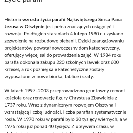
Historia
wzrostu życia parafii Najświętszego Serca Pana
Jezusa w Olsztynie
jest pełna znaczących osiągnięć i
rozwoju. Po długich staraniach 4 lutego 1980 r. uzyskano
zezwolenie na rozbudowę plebanii. Dzięki zaangażowaniu
projektantów powstał nowoczesny dom katechetyczny,
oferujący więcej sal do prowadzenia zajęć. W 1984 roku
parafia dokonała zakupu 220 szkolnych ławek oraz 600
krzeseł, a rok później sale katechetyczne zostały
wyposażone w nowe biurka, tablice i szafy.
W latach 1997–2003 przeprowadzono gruntowny remont
kościoła oraz renowację figury Chrystusa Zbawiciela z
1737 roku. Wraz z dynamicznym rozwojem Olsztyna i
wzrastającą liczbą ludności, liczba parafian systematycznie
rosła. W 1970 roku w parafii było 30 tysięcy wiernych, a w
1976 roku już ponad 40 tysięcy. Z upływem czasu, w