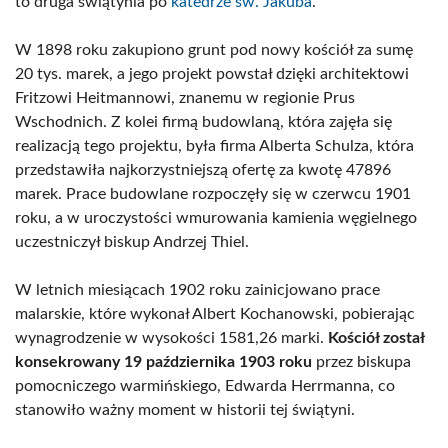
to druga świątynia po
katedrze św. Jakuba
.
W 1898 roku zakupiono grunt pod nowy kościół za sumę
20 tys. marek, a jego projekt powstał dzięki architektowi
Fritzowi Heitmannowi, znanemu w regionie Prus
Wschodnich. Z kolei firmą budowlaną, która zajęła się
realizacją tego projektu, była firma Alberta Schulza, która
przedstawiła najkorzystniejszą ofertę za kwotę 47896
marek. Prace budowlane rozpoczęły się w czerwcu 1901
roku, a w uroczystości wmurowania kamienia węgielnego
uczestniczył biskup Andrzej Thiel.
W letnich miesiącach 1902 roku zainicjowano prace
malarskie, które wykonał Albert Kochanowski, pobierając
wynagrodzenie w wysokości 1581,26 marki.
Kościół został
konsekrowany 19 października 1903 roku
przez biskupa
pomocniczego warmińskiego, Edwarda Herrmanna, co
stanowiło ważny moment w historii tej świątyni.