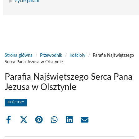
Życie parafii
Strona główna
/
Przewodnik
/
Kościoły
/
Parafia Najświętszego
Serca Pana Jezusa w Olsztynie
Parafia Najświętszego Serca Pana
Jezusa w Olsztynie
KOŚCIOŁY
Share
Share
Share
Share
Share
Share
on
on
on
on
on
on
Facebook
X
Pinterest
WhatsApp
LinkedIn
Email
(Twitter)