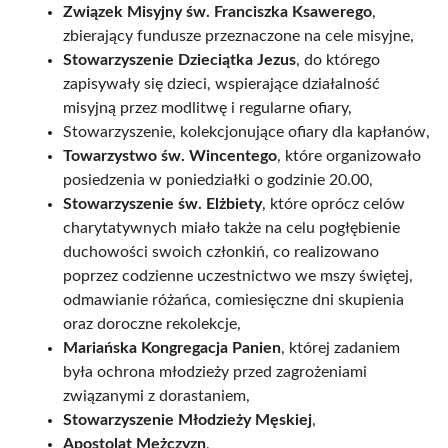
Związek Misyjny św. Franciszka Ksawerego
,
zbierający fundusze przeznaczone na cele misyjne,
Stowarzyszenie Dzieciątka Jezus
, do którego
zapisywały się dzieci, wspierające działalność
misyjną przez modlitwę i regularne ofiary,
Stowarzyszenie, kolekcjonujące ofiary dla kapłanów,
Towarzystwo św. Wincentego
, które organizowało
posiedzenia w poniedziałki o godzinie 20.00,
Stowarzyszenie św. Elżbiety
, które oprócz celów
charytatywnych miało także na celu pogłębienie
duchowości swoich członkiń, co realizowano
poprzez codzienne uczestnictwo we mszy świętej,
odmawianie różańca, comiesięczne dni skupienia
oraz doroczne rekolekcje,
Mariańska Kongregacja Panien
, której zadaniem
była ochrona młodzieży przed zagrożeniami
związanymi z dorastaniem,
Stowarzyszenie Młodzieży Męskiej
,
Apostolat Mężczyzn
,