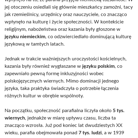
jej otoczeniu osiedlali się głównie mieszkańcy zamożni, tacy
jak rzemieślnicy, urzędnicy oraz nauczyciele, co znacząco
wpłynęło na kulturę i życie społeczności. W kontekście
religijnym, nabożeństwa oraz kazania były głoszone w
języku niemieckim
, co odzwierciedlało dominującą kulturę
językową w tamtych latach.
Jednak w trakcie ważniejszych uroczystości kościelnych,
kazania były również wygłaszane w
języku polskim
, co
zapewniało pewną formę inkluzyjności wobec
polskojęzycznych wiernych. Mimo dominacji jednego
języka, taka praktyka świadczyła o potrzebie łączenia
różnych kultur w obrębie wspólnoty.
Na początku, społeczność parafialna liczyła około
5 tys.
wiernych
, jednakże w miarę upływu czasu, liczba ta
znacząco wzrosła. Już pod koniec lat dwudziestych XX
wieku, parafia obejmowała ponad
7 tys. ludzi
, a w 1939