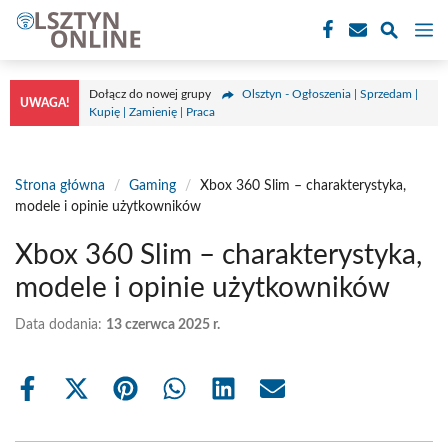
Przejdź
M
do
treści
Dołącz do nowej grupy
Olsztyn - Ogłoszenia | Sprzedam |
UWAGA!
Kupię | Zamienię | Praca
Strona główna
/
Gaming
/
Xbox 360 Slim – charakterystyka,
modele i opinie użytkowników
Xbox 360 Slim – charakterystyka,
modele i opinie użytkowników
Data dodania:
13 czerwca 2025 r.
Share
Share
Share
Share
Share
Share
on
on
on
on
on
on
Facebook
X
Pinterest
WhatsApp
LinkedIn
Email
(Twitter)