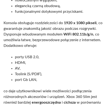
nowoczesnym wyglądem,
elegancką czarną obudową,
funkcjonalnymi dotykowymi przyciskami.
Konsola obsługuje rozdzielczości do
1920 x 1080 pikseli
, co
gwarantuje znakomitą jakość obrazu podczas rozgrywki.
Dysponuje wbudowanym modułem
WiFi 802.11b/g/n
, co
umożliwia łatwe, bezprzewodowe połączenie z internetem.
Dodatkowo oferuje:
porty USB 2.0,
HDMI,
AV,
Toslink (S/PDIF),
port Gb LAN,
co daje użytkownikowi wiele możliwości podłączenia
różnorodnych akcesoriów i urządzeń. Xbox 360 Slim jest
również bardziej
energooszczędna
i
cichsza
w porównaniu