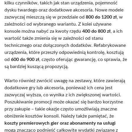
kilku czynników, takich jak stan urządzenia, pojemność
dysku twardego oraz dodatkowe akcesoria. Nowe modele
zazwyczaj mieszczą się w przedziale od
800 do 1200 zł
, w
zależności od wybranego wariantu. Z kolei używane
konsole można nabyć za kwoty rzędu
400 do 800 zł
, a ich
wartość także zmienia się w zależności od stanu
technicznego oraz dołączonych dodatków. Refabrykowane
urządzenia, które przeszły odpowiednią kontrolę, kosztują
od
600 do 900 zł
, często oferując gwarancję, co sprawia, że
są bardziej kuszącą propozycją.
Warto również zwrócić uwagę na zestawy, które zawierają
dodatkowe gry lub akcesoria, ponieważ ich cena jest
zazwyczaj wyższa, co wynika z ich zwiększonej wartości.
Poszukiwanie promocji może okazać się bardzo korzystne
przy zakupie – takie okazje często umożliwiają znaczne
obniżenie kosztów konsoli. Należy także pamiętać, że
koszty premierowych gier oraz abonamenty na usługi
mogą znacząco podnieść całkowite wydatki związane z