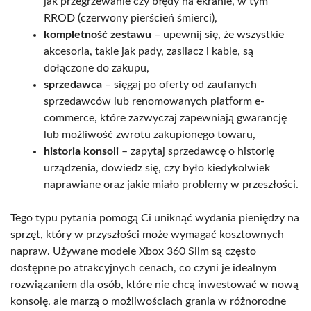
jak przegrzewanie czy błędy na ekranie, w tym
RROD (czerwony pierścień śmierci),
kompletność zestawu
– upewnij się, że wszystkie
akcesoria, takie jak pady, zasilacz i kable, są
dołączone do zakupu,
sprzedawca
– sięgaj po oferty od zaufanych
sprzedawców lub renomowanych platform e-
commerce, które zazwyczaj zapewniają gwarancję
lub możliwość zwrotu zakupionego towaru,
historia konsoli
– zapytaj sprzedawcę o historię
urządzenia, dowiedz się, czy było kiedykolwiek
naprawiane oraz jakie miało problemy w przeszłości.
Tego typu pytania pomogą Ci uniknąć wydania pieniędzy na
sprzęt, który w przyszłości może wymagać kosztownych
napraw. Używane modele Xbox 360 Slim są często
dostępne po atrakcyjnych cenach, co czyni je idealnym
rozwiązaniem dla osób, które nie chcą inwestować w nową
konsolę, ale marzą o możliwościach grania w różnorodne