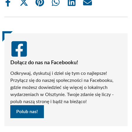
Share
Share
Share
Share
Share
Share
on
on
on
on
on
on
Facebook
X
Pinterest
WhatsApp
LinkedIn
Email
(Twitter)
Dołącz do nas na Facebooku!
Odkrywaj, dyskutuj i dziel się tym co najlepsze!
Przyłącz się do naszej społeczności na Facebooku,
gdzie możesz dowiedzieć się więcej o lokalnych
wydarzeniach w Olsztynie. Twoje zdanie się liczy -
polub naszą stronę i bądź na bieżąco!
Polub nas!