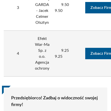
GARDA
9.50
3
Zobacz Fir
- Jacek
9.50
Celmer
Olsztyn
Efekt
War-Ma
Sp. z
9.25
4
Zobacz Fir
o.o.
9.25
Agencja
ochrony
Przedsiębiorco! Zadbaj o widoczność swojej
firmy!