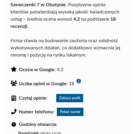
Szewczenki 7 w Olsztynie
. Pozytywne opinie
klientów potwierdzają wysoką jakość świadczonych
usług – średnia ocena wynosi
4,2
na podstawie
18
recenzji
.
Firma stawia na budowanie zaufania oraz solidność
wykonywanych działań, co dodatkowo wzmacnia jej
renomę i pozycję na rynku lokalnym.
Ocena w Google:
4.2
Liczba opinii w Google:
18
Czytaj opinie:
Zobacz profil
Numer telefonu:
Pokaż numer
Godziny otwarcia:
Poniedziałek:
08:00–16:00