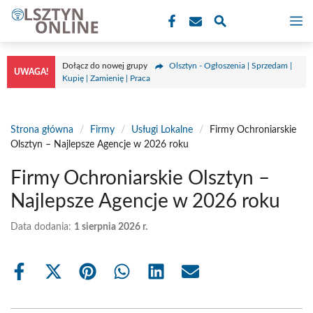
Przejdź
M
do
treści
Dołącz do nowej grupy
Olsztyn - Ogłoszenia | Sprzedam |
UWAGA!
Kupię | Zamienię | Praca
Strona główna
/
Firmy
/
Usługi Lokalne
/
Firmy Ochroniarskie
Olsztyn – Najlepsze Agencje w 2026 roku
Firmy Ochroniarskie Olsztyn –
Najlepsze Agencje w 2026 roku
Data dodania:
1 sierpnia 2026 r.
Share
Share
Share
Share
Share
Share
on
on
on
on
on
on
Facebook
X
Pinterest
WhatsApp
LinkedIn
Email
(Twitter)